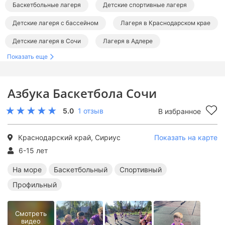
Баскетбольные лагеря
Детские спортивные лагеря
Детские лагеря с бассейном
Лагеря в Краснодарском крае
Детские лагеря в Сочи
Лагеря в Адлере
Показать еще
Лагеря на море для детей
Детские лагеря на Черном море
Баскетбольные лагеря в Краснодарском крае
Азбука Баскетбола Сочи
Спортивные лагеря в Краснодарском крае
5.0
1 отзыв
В избранное
Лагеря с бассейном в Краснодарском крае
Баскетбольные лагеря в Сочи
Спортивные лагеря в Сочи
Краснодарский край, Сириус
Показать на карте
Лагеря с бассейном в Сочи
Баскетбольные лагеря на море
6-15 лет
Спортивные лагеря на море
Лагеря с бассейном на море
На море
Баскетбольный
Спортивный
Профильный
Смотреть
видео