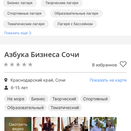
Бизнес лагеря
Творческие лагеря
Спортивные лагеря
Образовательные лагеря
Тематические лагеря
Лагеря с бассейном
Показать еще
Лагеря в Краснодарском крае
Лагеря в Сочи
Лагеря на море
Лагеря на Черном море
Азбука Бизнеса Сочи
Бизнес лагеря в Краснодарском крае
В избранное
Творческие лагеря в Краснодарском крае
Спортивные лагеря в Краснодарском крае
Краснодарский край, Сочи
Показать на карте
Образовательные лагеря в Краснодарском крае
6-15 лет
Тематические лагеря в Краснодарском крае
На море
Бизнес
Творческий
Спортивный
Образовательный
Тематический
Лагеря с бассейном в Краснодарском крае
Бизнес лагеря в Сочи
Творческие лагеря в Сочи
Смотреть
видео
Спортивные лагеря в Сочи
Образовательные лагеря в Сочи