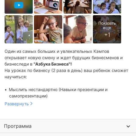
Тематические лагеря в Сочи
Лагеря с бассейном в Сочи
Бизнес лагеря на море
Творческие лагеря на море
Спортивные лагеря на море
Образовательные лагеря на море
Один из самых больших и увлекательных Кэмпов
Тематические лагеря на море
Лагеря с бассейном на море
открывает новую смену и ждет будущих бизнесменов и
бизнеследи в
"Азбука Бизнеса"!
На уроках по бизнесу (2 раза в день) ваш ребенок сможет
научиться:
Мыслить нестандартно (Навыки презентации и
самопрезентации)
Быстро находить решения даже в самых сложных
Развернуть
ситуациях
Ярко и интересно доносить свои идеи до слушателей
(Ораторское искусство)
Программа
Убеждать (Навыки переговорного процесса)
Понять мир рекламы, бизнес-идей и кейсов и мир