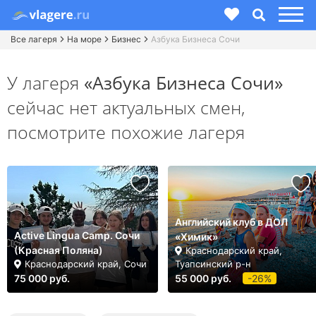
Все лагеря
На море
Бизнес
Азбука Бизнеса Сочи
У лагеря
«Азбука Бизнеса Сочи»
сейчас нет актуальных смен,
посмотрите похожие лагеря
Английский клуб в ДОЛ
Active Lingua Camp. Сочи
«Химик»
(Красная Поляна)
Краснодарский край,
Краснодарский край, Сочи
Туапсинский р-н
75 000 руб.
55 000 руб.
-26%