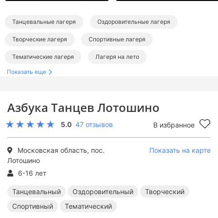
Танцевальные лагеря
Оздоровительные лагеря
Творческие лагеря
Спортивные лагеря
Тематические лагеря
Лагеря на лето
Показать еще
Детские лагеря в Подмосковье
Танцевальные лагеря в Подмосковье
Азбука Танцев Лотошино
Оздоровительные лагеря в Подмосковье
5.0
47 отзывов
В избранное
Творческие лагеря в Подмосковье
Спортивные лагеря в Подмосковье
Московская область, пос.
Показать на карте
Лотошино
Тематические лагеря в Подмосковье
6-16 лет
Летние лагеря в Подмосковье
Танцевальный
Оздоровительный
Творческий
Летние танцевальные лагеря
Спортивный
Тематический
Летние оздоровительные лагеря
Летние творческие лагеря