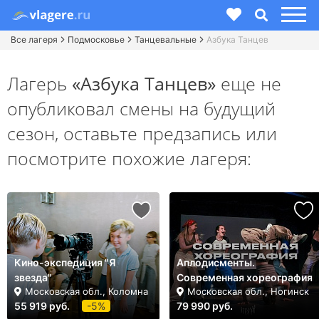
Все лагеря
Подмосковье
Танцевальные
Азбука Танцев
Лагерь
«Азбука Танцев»
еще не
опубликовал смены на будущий
сезон,
оставьте предзапись или
посмотрите похожие лагеря:
Кино-экспедиция "Я
Аплодисменты.
звезда"
Современная хореография
Московская обл., Коломна
Московская обл., Ногинск
55 919 руб.
-5%
79 990 руб.