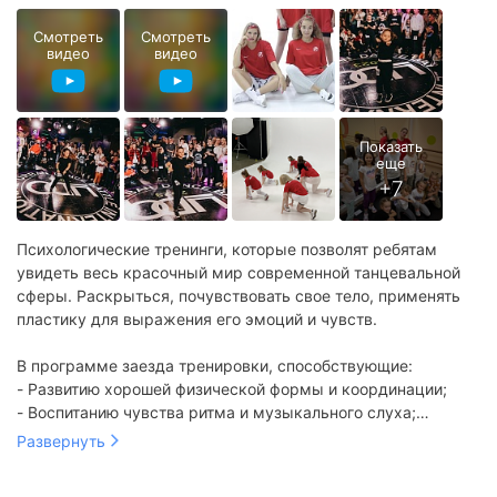
Летние спортивные лагеря
Летние тематические лагеря
Смотреть
Смотреть
видео
видео
Психологические тренинги, которые позволят ребятам
увидеть весь красочный мир современной танцевальной
сферы. Раскрыться, почувствовать свое тело, применять
пластику для выражения его эмоций и чувств.
В программе заезда тренировки, способствующие:
- Развитию хорошей физической формы и координации;
- Воспитанию чувства ритма и музыкального слуха;
- Стимуляции памяти и внимания.
Развернуть