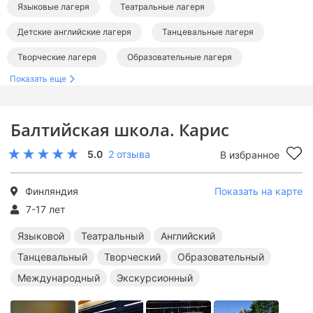
Языковые лагеря
Театральные лагеря
Детские английские лагеря
Танцевальные лагеря
Творческие лагеря
Образовательные лагеря
Показать еще
Международные лагеря
Лагеря за границей
Лагеря в Финляндии
Языковые лагеря за границей
Балтийская школа. Карис
Театральные лагеря за границей
5.0
2 отзыва
В избранное
Английские лагеря за границей
Танцевальные лагеря за границей
Финляндия
Показать на карте
Творческие лагеря за границей
7-17 лет
Образовательные лагеря за границей
Языковой
Театральный
Английский
Танцевальный
Творческий
Образовательный
Международные лагеря за границей
Международный
Экскурсионный