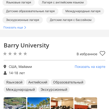
Языковые лагеря
Лагеря с английским языком
Детские образовательные лагеря
Международные лагеря
Экскурсионные лагеря
Детские лагеря с бассейном
Показать еще
Лагеря в США
Лагеря за границей
Языковые лагеря за границей
Barry University
Английские лагеря за границей
В избранное
Образовательные лагеря за границей
Международные лагеря за границей
США, Майами
Показать на карте
Экскурсионные лагеря за границей
14-18 лет
Лагеря с бассейном за границей
Языковой
Английский
Образовательный
Международный
Экскурсионный