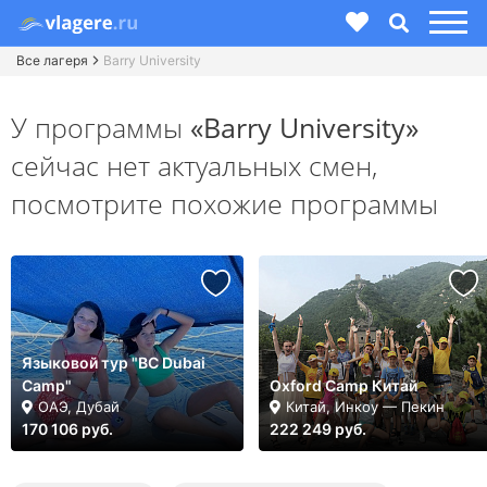
Все лагеря
Barry University
У программы
«Barry University»
сейчас нет актуальных смен,
посмотрите похожие программы
Языковой тур "BC Dubai
Camp"
Oxford Camp Китай
ОАЭ, Дубай
Китай, Инкоу — Пекин
170 106 руб.
222 249 руб.