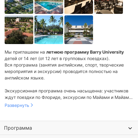
Мы приглашаем на
летнюю программу Barry University
детей от 14 лет (от 12 лет в групповых поездках).
Вся программа (занятия английским, спорт, творческие
мероприятия и экскурсии) проводится полностью на
английском языке.
Экскурсионная программа очень насыщенна: участников
ждут поездки по Флориде, экскурсии по Майами и Майами-
Бич, Ки-Уэст, Форт Лодердейл, космический центр NASA на
Развернуть
мысе Канаверал, тропический парк Everglades,
многочисленные районы и торговые центры Майами.
Программа