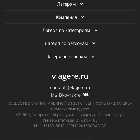
Лагерям
Компания
Лагеря по категориям
Лагеря по регионам
Лагеря по сезонам
vlagere.ru
contact@vlagere.ru
Мы ВКонтакте
ОБЩЕСТВО С ОГРАНИЧЕННОЙ ОТВЕТСТВЕННОСТЬЮ «ВЛАГЕРЕ»
Юридический адрес:
420500, Татарстан, Верхнеуслонский р-н, г. Иннополис, ул.
Университетская,
д. 7, пом. 68
ИНН 1615015613
ОГРН 1201600048187