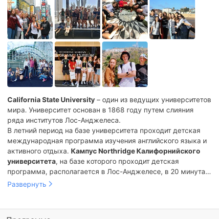
California State University
– один из ведущих университетов
мира. Университет основан в 1868 году путем слияния
ряда институтов Лос-Анджелеса.
В летний период на базе университета проходит детская
международная программа изучения английского языка и
активного отдыха.
Кампус Northridge Калифорнийского
университета
, на базе которого проходит детская
программа, располагается в Лос-Анджелесе, в 20 минутах
езды от Голливуда, парка Universal Studios, Санта-Моники и
Развернуть
Диснейленда. Это крупнейший из 23 кампусов
университета, предлагающий прекрасные возможности
для занятий, спорта и творческих мероприятий.