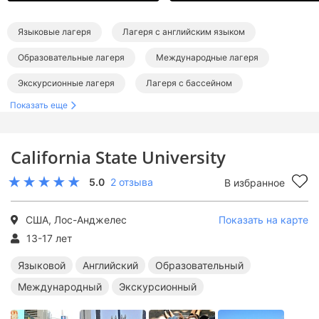
Языковые лагеря
Лагеря с английским языком
Образовательные лагеря
Международные лагеря
Экскурсионные лагеря
Лагеря с бассейном
Показать еще
Лагеря в США
Лагеря за границей
Языковые лагеря за границей
California State University
Английские лагеря за границей
5.0
2 отзыва
В избранное
Образовательные лагеря за границей
Международные лагеря за границей
США, Лос-Анджелес
Показать на карте
Экскурсионные лагеря за границей
13-17 лет
Лагеря с бассейном за границей
Языковой
Английский
Образовательный
Международный
Экскурсионный