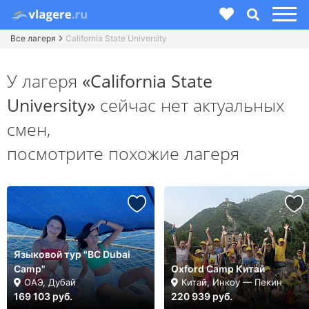
Все лагеря
California State University
У лагеря
«California State
University»
сейчас нет актуальных
смен,
посмотрите похожие лагеря
Языковой тур "BC Dubai
Camp"
Oxford Camp Китай
ОАЭ, Дубай
Китай, Инкоу — Пекин
169 103 руб.
220 939 руб.