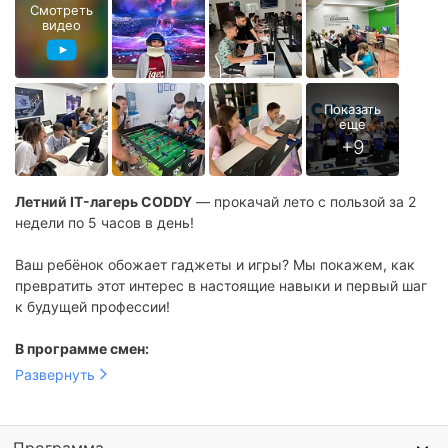
Смотреть
видео
Летний IT-лагерь CODDY
— прокачай лето с пользой за 2
недели по 5 часов в день!
Ваш ребёнок обожает гаджеты и игры? Мы покажем, как
превратить этот интерес в настоящие навыки и первый шаг
к будущей профессии!
В программе смен:
«Школа кибердетективов» — шифры, квесты, секретные
Развернуть
миссии
«Разработчик игр в реальной жизни» — дети создают
свои игры и выкладывают их в интернет