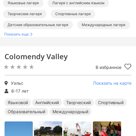
Языковые лагеря
Лагеря с английским языком
Творческие лагеря
Спортивные лагеря
Детские образовательные лагеря
Международные лагеря
Показать еще
Лагеря в Англии
Лагеря в Уэльсе
Лагеря за границей
Языковые лагеря за границей
Colomendy Valley
Английские лагеря за границей
В избранное
Творческие лагеря за границей
Спортивные лагеря за границей
Уэльс
Показать на карте
Образовательные лагеря за границей
8-17 лет
Международные лагеря за границей
Языковой
Английский
Творческий
Спортивный
Образовательный
Международный