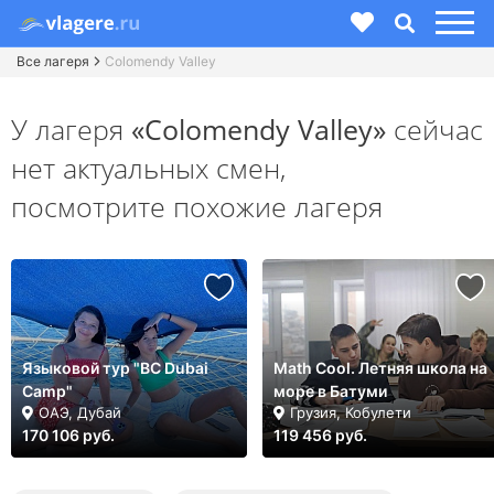
Все лагеря
Colomendy Valley
У лагеря
«Colomendy Valley»
сейчас
нет актуальных смен,
посмотрите похожие лагеря
Языковой тур "BC Dubai
Math Cool. Летняя школа на
Camp"
море в Батуми
ОАЭ, Дубай
Грузия, Кобулети
170 106 руб.
119 456 руб.