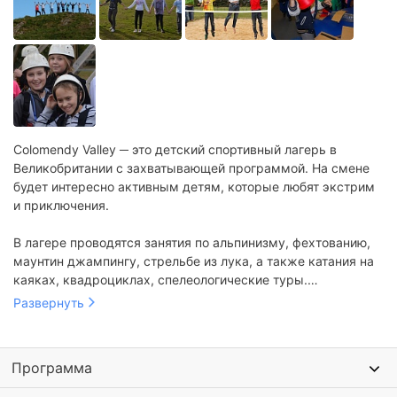
Colomendy Valley ─ это детский спортивный лагерь в
Великобритании с захватывающей программой. На смене
будет интересно активным детям, которые любят экстрим
и приключения.
В лагере проводятся занятия по альпинизму, фехтованию,
маунтин джампингу, стрельбе из лука, а также катания на
каяках, квадроциклах, спелеологические туры.
Организуются увлекательные языковые занятия. На
Развернуть
английском проходят квесты, интеллектуальные игры и
экскурсии по старинным городам Англии.
Программа