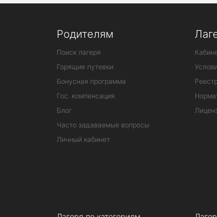
Родителям
Лаг
Поиск лагеря
Кабине
Горящие путевки
Услов
Бонусная программа
Реестр
Гос. компенсация
Норма
Блог
Лицен
Часто задаваемые вопросы
Личный кабинет
Лагеря по категориям
Лагер