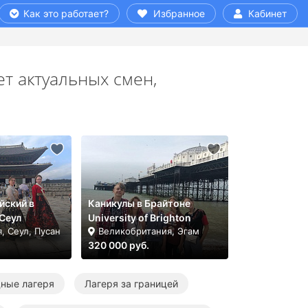
Как это работает?
Избранное
Кабинет
т актуальных смен,
йский в
Каникулы в Брайтоне
/Сеул
University of Brighton
, Сеул, Пусан
Великобритания, Эгам
320 000 руб.
ные лагеря
Лагеря за границей