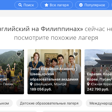
Поиск
Все лагеря
Популярное
Английский на Филиппинах»
сейчас не
посмотрите похожие лагеря
Swiss Education Academy |
Швейцарская
Евразия. Коре
итай
образовательная академия
Корее. Пусан
 — Пекин
Швейцария, Монтрё
Южная Корея
189 056 руб.
242 790 руб.
зыком
Детские образовательные лагеря
Международ