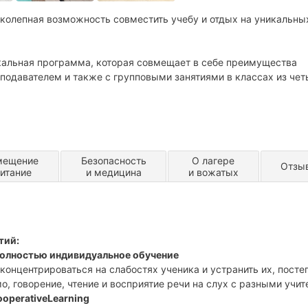
иколепная возможность совместить учебу и отдых на уникальны
кальная программа, которая совмещает в себе преимущества
еподавателем и также с групповыми занятиями в классах из чет
мещение
Безопасность
О лагере
Отзы
питание
и медицина
и вожатых
ий:
 полностью индивидуальное обучение
концентрироваться на слабостях ученика и устранить их, посте
о, говорение, чтение и восприятие речи на слух с разными учит
ooperativeLearning