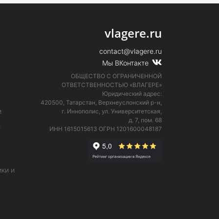
vlagere.ru
contact@vlagere.ru
Мы ВКонтакте
ОБЩЕСТВО С ОГРАНИЧЕННОЙ
ОТВЕТСТВЕННОСТЬЮ «ВЛАГЕРЕ»
Юридический адрес:
420500, Татарстан, Верхнеуслонский р-н,
и
г. Иннополис, ул. Университетская,
д. 7, пом. 68
е
ИНН 1615015613
ОГРН 1201600048187
ки и