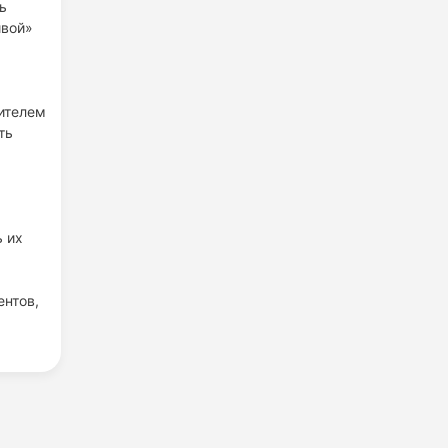
ь
вой»
ителем
ть
ь их
ентов,