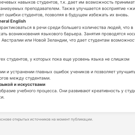
речевых навыков студентов, т.к. дает им возможность принимат
ганизуемых преподавателем. Также улучшается восприятие «жи
ет ошибки студентов, позволяя в будущем избежать их вновь.
eral English
практиковаться в речи среди большего количества людей, что в
ать возникновения языкового барьера. Занятия проводятся нос
 Австралии или Новой Зеландии, что дает студентам возможнос
тех студентов, у которых пока еще уровень языка не слишком
ии и устранении главных ошибок учеников и позволяет улучшит
огов между студентами.
зыкой и искусствами
образие учебного процесса. Они развивают креативность у студ
и.
снове открытых источников на момент публикации.