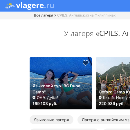
Все лагеря
CPILS. Английский на Филиппинах
У лагеря
«CPILS. 
Языковой тур "BC Dubai
Camp"
Oxford Camp К
ОАЭ, Дубай
Китай, Инкоу
169 103 руб.
220 939 руб.
Языковые лагеря
Лагеря с английским я