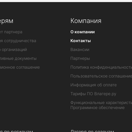
ерям
Компания
т партнера
О компании
ия сотрудничества
Контакты
 организаций
Вакансии
тивные документы
Партнеры
зионное соглашение
Политика конфиденциальност
Пользовательское соглашени
Информация об оплате
Тарифы ПО Влагере.ру
Функциональные характеристи
Программное обеспечение
я по регионам
Лагеря по сезонам