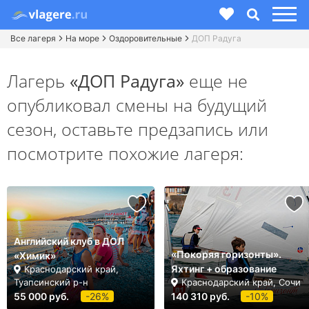
Все лагеря
На море
Оздоровительные
ДОП Радуга
Лагерь
«ДОП Радуга»
еще не
опубликовал смены на будущий
сезон,
оставьте предзапись или
посмотрите похожие лагеря:
Английский клуб в ДОЛ
«Покоряя горизонты».
«Химик»
Яхтинг + образование
Краснодарский край,
Туапсинский р-н
Краснодарский край, Сочи
55 000 руб.
-26%
140 310 руб.
-10%