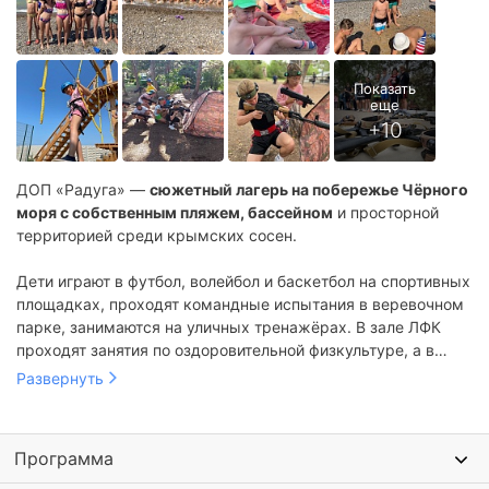
ДОП «Радуга» —
сюжетный лагерь на побережье Чёрного
моря с собственным пляжем, бассейном
и просторной
территорией среди крымских сосен.
Дети играют в футбол, волейбол и баскетбол на спортивных
площадках, проходят командные испытания в веревочном
парке, занимаются на уличных тренажёрах. В зале ЛФК
проходят занятия по оздоровительной физкультуре, а в
танцевальном зале — репетиции и хореография. В
Развернуть
кинозале ребята смотрят фильмы, участвуют в викторинах
и вечерних программах.
Программа