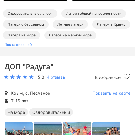
Оздоровительные лагеря
Лагеря общей направленности
Лагеря с бассейном
Летние лагеря
Лагеря в Крыму
Лагеря на море
Лагеря на Черном море
Показать еще
Оздоровительные лагеря в Крыму
Лагеря общей направленности в Крыму
ДОП "Радуга"
Лагеря с бассейном в Крыму
5.0
4 отзыва
В избранное
Оздоровительные лагеря на море
Лагеря общей направленности на море
Крым, с. Песчаное
Показать на карте
Лагеря с бассейном на море
Летние лагеря в Крыму
7-16 лет
Летние лагеря на море
Летние оздоровительные лагеря
На море
Оздоровительный
Летние лагеря общей направленности
Летние лагеря с бассейном