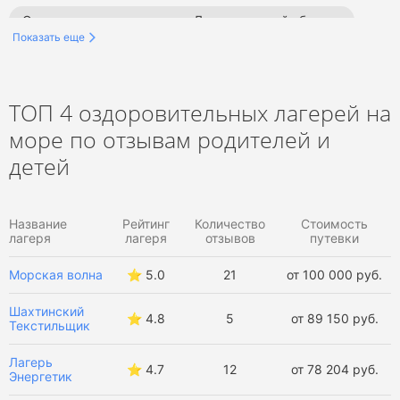
Оздоровительные лагеря в Ленинградской области
Показать еще
Оздоровительные лагеря в Краснодарском крае
Оздоровительные лагеря в Сочи
ТОП 4 оздоровительных лагерей на
море по отзывам родителей и
Оздоровительные лагеря в Анапе
детей
Оздоровительные лагеря в Туапсе
Название
Рейтинг
Количество
Стоимость
Оздоровительные лагеря в Крыму
лагеря
лагеря
отзывов
путевки
Оздоровительные лагеря в России
Морская волна
⭐️ 5.0
21
от 100 000 руб.
Оздоровительные лагеря за границей
Шахтинский
⭐️ 4.8
5
от 89 150 руб.
Текстильщик
Оздоровительные лагеря в Калужской области
Лагерь
⭐️ 4.7
12
от 78 204 руб.
Энергетик
Оздоровительные лагеря во Владимирской области