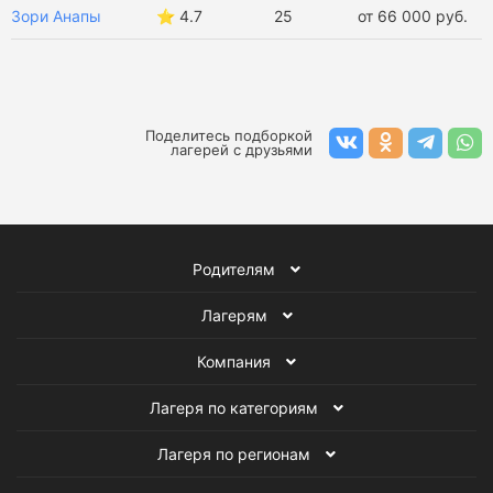
Зори Анапы
⭐️ 4.7
25
от 66 000 руб.
Оздоровительные лагеря в Ярославской области
Летние оздоровительные лагеря
Поделитесь подборкой
Зимние оздоровительные лагеря
Лагеря на море
лагерей с друзьями
Оздоровительные лагеря
Все детские лагеря
Родителям
Лагерям
Компания
Лагеря по категориям
Лагеря по регионам