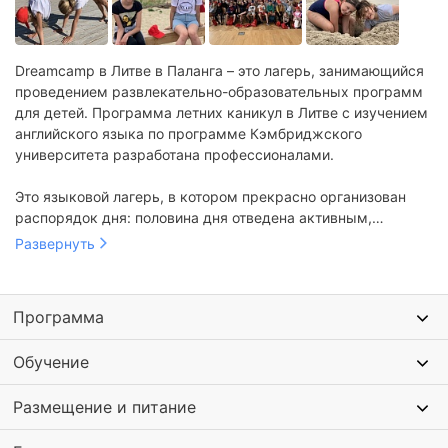
Dreamcamp в Литве в Паланга – это лагерь, занимающийся
проведением развлекательно-образовательных программ
для детей. Программа летних каникул в Литве с изучением
английского языка по программе Кэмбриджского
университета разработана профессионалами.
Это языковой лагерь, в котором прекрасно организован
распорядок дня: половина дня отведена активным,
веселым и развивающим занятиям, а во второй половине
Развернуть
проводятся занятия по английскому языку с
квалифицированными преподавателями.
Программа
Обучение
Размещение и питание