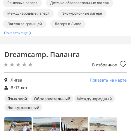
Языковые лагеря
Детские образовательные лагеря
Международные лагеря
Экскурсионные лагеря
Лагеря за границей
Лагеря в Литве
Показать еще
Языковые лагеря за границей
Образовательные лагеря за границей
Dreamcamp. Паланга
Международные лагеря за границей
В избранное
Экскурсионные лагеря за границей
Литва
Показать на карте
8-17 лет
Языковой
Образовательный
Международный
Экскурсионный