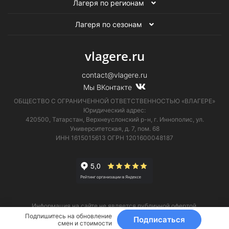
Лагеря по регионам
Лагеря по сезонам
vlagere.ru
contact@vlagere.ru
Мы ВКонтакте
ОБЩЕСТВО С ОГРАНИЧЕННОЙ ОТВЕТСТВЕННОСТЬЮ «ВЛАГЕРЕ»
Юридический адрес:
420500, Татарстан, Верхнеуслонский р-н, г. Иннополис, ул.
Университетская,
д. 7, пом. 68
ИНН 1615015613
ОГРН 1201600048187
Информация на сайте не является публичной офертой.
Телефон технической поддержки
8 (495) 374-61-17
.
Подпишитесь на обновление
Подписаться
смен и стоимости