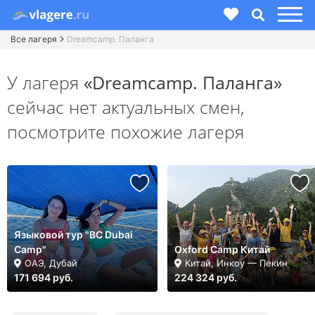
Все лагеря
Dreamcamp. Паланга
У лагеря
«Dreamcamp. Паланга»
сейчас нет актуальных смен,
посмотрите похожие лагеря
Языковой тур "BC Dubai
Camp"
Oxford Camp Китай
ОАЭ, Дубай
Китай, Инкоу — Пекин
171 694 руб.
224 324 руб.