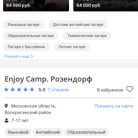
84 990 руб.
64 000 руб.
Языковые лагеря
Детские английские лагеря
Образовательные лагеря
Тематические лагеря
Лагеря с бассейном
Летние лагеря
Показать еще
Лагеря в Подмосковье
Языковые лагеря в Подмосковье
Английские лагеря в Подмосковье
Enjoy Camp. Розендорф
Образовательные лагеря в Подмосковье
5.0
7 отзывов
В избранное
Тематические лагеря в Подмосковье
Лагеря с бассейном в Подмосковье
Московская область,
Показать на карте
Воскресенский район
Летние лагеря в Подмосковье
Летние языковые лагеря
7-17 лет
Летние английские лагеря
Летние образовательные лагеря
Языковой
Английский
Образовательный
Летние тематические лагеря
Летние лагеря с бассейном