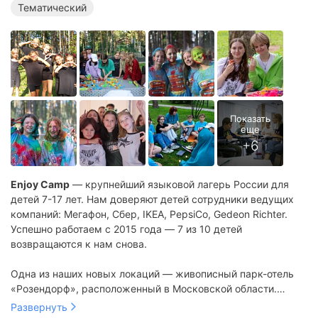
Тематический
Enjoy Camp
— крупнейший языковой лагерь России для
детей 7-17 лет. Нам доверяют детей сотрудники ведущих
компаний: Мегафон, Сбер, IKEA, PepsiCo, Gedeon Richter.
Успешно работаем с 2015 года — 7 из 10 детей
возвращаются к нам снова.
Одна из наших новых локаций — живописный парк-отель
«Розендорф», расположенный в Московской области.
Здесь есть всё необходимое для комфортного отдыха:
Развернуть