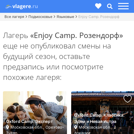
Все лагеря
Подмосковье
Языковые
Enjoy Camp. Розендорф
Лагерь
«Enjoy Camp. Розендорф»
еще не опубликовал смены на
будущий сезон,
оставьте
предзапись или посмотрите
похожие лагеря:
Oxford Camp. Классика.
Oxford Camp. Эксперт
Эдем и Новая Истра
Московская обл., Орехово-
Московская обл., 2
Зуево
локации