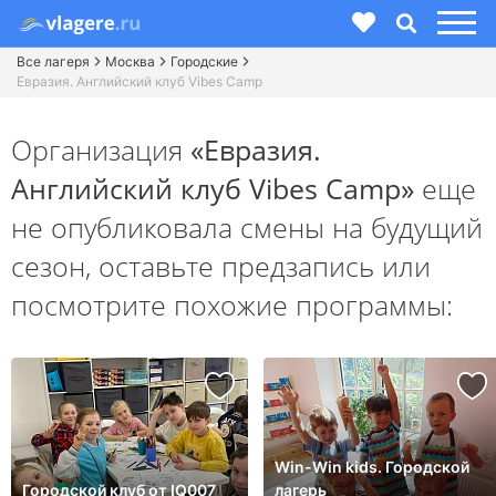
Все лагеря
Москва
Городские
Евразия. Английский клуб Vibes Camp
Организация
«Евразия.
Английский клуб Vibes Camp»
еще
не опубликовала смены на будущий
сезон,
оставьте предзапись или
посмотрите похожие программы:
Win-Win kids. Городской
Городской клуб от IQ007
лагерь