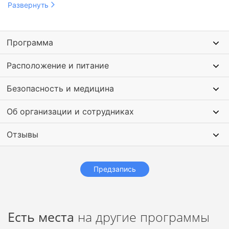
интеллекта. Это лишь малая часть увлекательных занятий,
Развернуть
которые ждут участников смены.
Также дети напишут свой первый бизнес-план, освоят
Программа
технологии создание контента, узнают об альтернативных
источниках энергии, снимут собственный трейлер к
Расположение и питание
фильму. И всё это — на английском!
Безопасность и медицина
Об организации и сотрудниках
Отзывы
Предзапись
Есть места
на другие программы