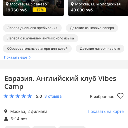
Москва, м. Ясенево
Москва, м. Молодёжная
19 760 руб.
-17%
40 000 руб.
Лагеря дневного пребывания
Детские языковые лагеря
Лагеря с изучением английского языка
Образовательные лагеря для детей
Детские лагеря на лето
Показать еще
Лагеря в Москве
Лагеря дневного пребывания в Москве
Языковые лагеря в Москве
Английские лагеря в Москве
Евразия. Английский клуб Vibes
Образовательные лагеря в Москве
Летние лагеря в Москве
Camp
Летние городские лагеря
Летние языковые лагеря
5.0
3 отзыва
В избранное
Летние английские лагеря
Летние образовательные лагеря
Москва, 2 филиала
Показать на карте
6-14 лет