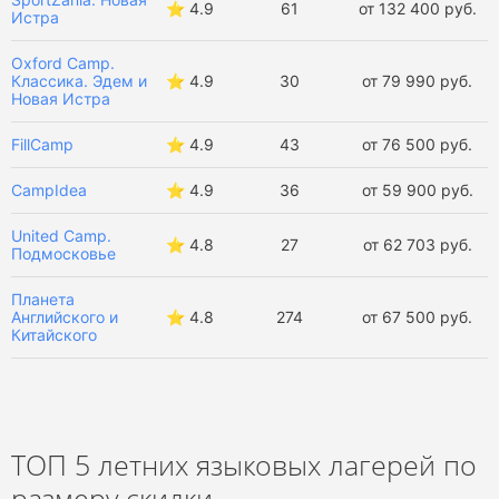
⭐️ 4.9
61
от 132 400 руб.
Истра
Oxford Camp.
Классика. Эдем и
⭐️ 4.9
30
от 79 990 руб.
Новая Истра
FillCamp
⭐️ 4.9
43
от 76 500 руб.
CampIdea
⭐️ 4.9
36
от 59 900 руб.
United Camp.
⭐️ 4.8
27
от 62 703 руб.
Подмосковье
Планета
Английского и
⭐️ 4.8
274
от 67 500 руб.
Китайского
ТОП 5 летних языковых лагерей по
размеру скидки