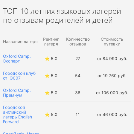
Летние языковые лагеря за границей
ТОП 10 летних языковых лагерей
по отзывам родителей и детей
Детские языковые лагеря
Детские лагеря на лето
Все детские лагеря
Рейтинг
Количество
Стоимость
Название лагеря
лагеря
отзывов
путевки
Oxford Camp.
⭐️ 5.0
27
от 84 990 руб.
Эксперт
Городской клуб
⭐️ 5.0
54
от 19 760 руб.
от IQ007
Oxford Camp.
⭐️ 5.0
36
от 106 000 руб.
Премиум
Городской
английский
⭐️ 5.0
11
от 46 000 руб.
лагерь English
Forward
SportZania. Новая