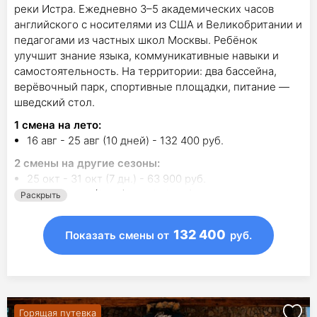
реки Истра. Ежедневно 3–5 академических часов
английского с носителями из США и Великобритании и
педагогами из частных школ Москвы. Ребёнок
улучшит знание языка, коммуникативные навыки и
самостоятельность. На территории: два бассейна,
верёвочный парк, спортивные площадки, питание —
шведский стол.
1
смена на лето
:
16 авг - 25 авг (10 дней) - 132 400 руб.
2
смены на другие сезоны:
25 окт - 31 окт (7 дн.) - 63 900 руб.
2 янв - 9 янв (8 дн.) - 75 300 руб.
Раскрыть
132 400
Показать смены
от
руб.
Горящая путевка