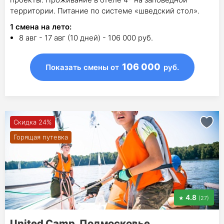
территории. Питание по системе «шведский стол».
1
смена на лето
:
8 авг - 17 авг (10 дней) - 106 000 руб.
106 000
Показать смены
от
руб.
Скидка 24%
Горящая путевка
4.8
(27)
United Camp. Подмосковье