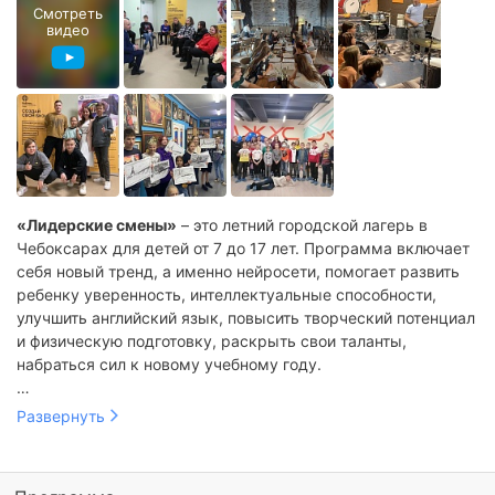
Смотреть
видео
«Лидерские смены»
– это летний городской лагерь в
Чебоксарах для детей от 7 до 17 лет. Программа включает
себя новый тренд, а именно нейросети, помогает развить
ребенку уверенность, интеллектуальные способности,
улучшить английский язык, повысить творческий потенциал
и физическую подготовку, раскрыть свои таланты,
набраться сил к новому учебному году.
Лагерь расположен в СЗР, ЮЗР, Канаш, Алатырь, где
Развернуть
созданы самые лучшие условия для отдыха ребенка:
современная инфраструктура, уютные залы со всеми
удобствами, вкусное и полезное питание. Здесь ребенок