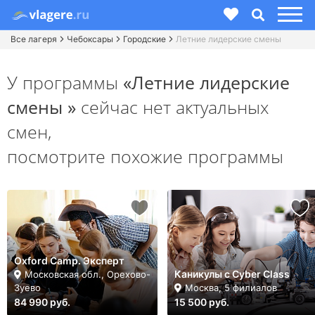
Все лагеря
Чебоксары
Городские
Летние лидерские смены
У программы
«Летние лидерские
смены »
сейчас нет актуальных
смен,
посмотрите похожие программы
Oxford Camp. Эксперт
Каникулы с Cyber Class
Московская обл., Орехово-
Зуево
Москва, 5 филиалов
84 990 руб.
15 500 руб.