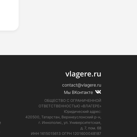
vlagere.ru
contact@vlagere.ru
Мы ВКонтакте
ОБЩЕСТВО С ОГРАНИЧЕННОЙ
ОТВЕТСТВЕННОСТЬЮ «ВЛАГЕРЕ»
Юридический адрес:
420500, Татарстан, Верхнеуслонский р-н,
и
г. Иннополис, ул. Университетская,
д. 7, пом. 68
е
ИНН 1615015613
ОГРН 1201600048187