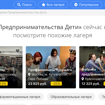
Поиск
Все лагеря
Популярное
рика Предпринимательства Дети
Предпринимательства Дети»
сейчас 
посмотрите похожие лагеря
Фабрика
пас
Профессионалы будущего
предпринимат
лорусская,
Москва, м. Кутузовская,
кая
Парк Победы
Краснодарск
-13%
23 925 руб.
-25%
12 325 руб.
фориентационные лагеря
Образовательные лагеря
Т