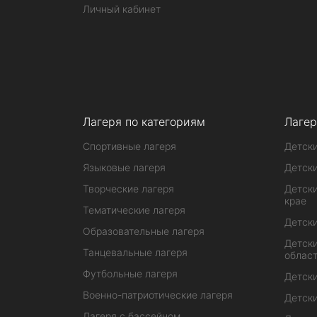
Личный кабинет
Лагеря по категориям
Лагер
Спортивные лагеря
Детски
Языковые лагеря
Детски
Творческие лагеря
Детски
крае
Тематические лагеря
Детски
Образовательные лагеря
Детски
Танцевальные лагеря
облас
Футбольные лагеря
Детски
Военно-патриотические лагеря
Детски
Лагеря с бассейном