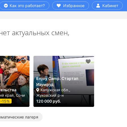
Как это работает?
Избранное
Кабинет
нет актуальных смен,
Enjoy Camp. Стартап
Изумруд
ельства
Калужская обл.,
ий край, Сочи
Жуковский р-н
-15%
120 000 руб.
ематические лагеря