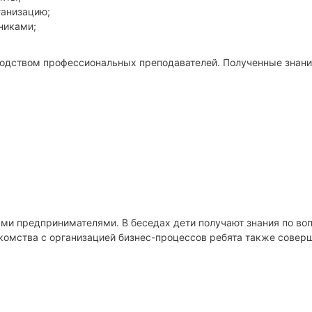
ганизацию;
никами;
водством профессиональных преподавателей. Полученные знан
ыми предпринимателями. В беседах дети получают знания по во
комства с организацией бизнес-процессов ребята также совер