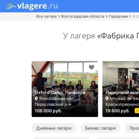
Все лагеря
Волгоградская область
Городские
Фаб
У лагеря
«Фабрика 
Oxford Camp. Премиум
Лидерский ком
Ярославская обл.,
Москва, м. Бе
Переславский р-н
Краснопресненс
106 000 руб.
19 800 руб.
Дневные лагеря
Бизнес лагеря
Про