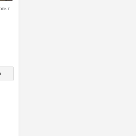
 опыт
ы