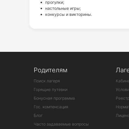
прогулки;
настольные игры;
конкурсы и викторины.
Родителям
Лаг
Поиск лагеря
Кабине
Горящие путевки
Услов
Бонусная программа
Реестр
Гос. компенсация
Норма
Блог
Лицен
Часто задаваемые вопросы