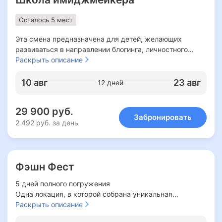
Осталось 5 мест
Эта смена предназначена для детей, желающих
развиваться в направлении блогинга, личностного
роста и изучения особенностей формирования
Раскрыть описание
имиджа. Ребят ждут интересные занятия,
интерактивные мероприятия и практика, направленная
10 авг
23 авг
12 дней
на совершенствование навыков в области создания
качественного контента и самопрезентации.
29 900 руб.
Забронировать
Чему научатся ваши дети?
2 492 руб. за день
Имидж и стиль
- Базовые правила подбора гардероба и
Фэшн Фест
формирование индивидуального стиля.
5 дней полного погружения
- Психология восприятия внешности и влияния
Одна локация, в которой собрана уникальная
внешнего вида на успех.
программа для участвующих: обучение, мастер-
Раскрыть описание
- Макияж и уход за собой: важные элементы
классы и активности, видео- и фото-
ежедневного ухода.