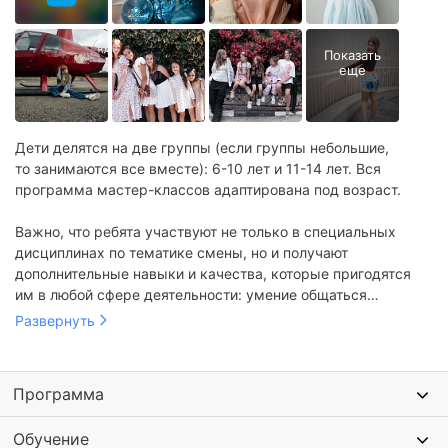
Дети делятся на две группы (если группы небольшие,
то занимаются все вместе): 6-10 лет и 11-14 лет. Вся
программа мастер-классов адаптирована под возраст.
Важно, что ребята участвуют не только в специальных
дисциплинах по тематике смены, но и получают
дополнительные навыки и качества, которые пригодятся
им в любой сфере деятельности: умение общаться
и работать в команде, сотрудничать и поддерживать друг
Развернуть
друга, презентовать себя, уверенность, артистизм
и креативность.
Программа
Летом в лагере шесть тематических смен, которые помогут
ребятам проявить себя в сферах моделинга, кино, дизайна
Обучение
одежды и создания контента.