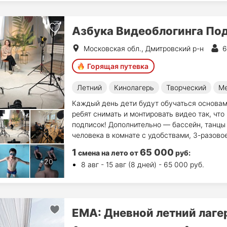
Азбука Видеоблогинга По
Московская обл., Дмитровский р-н
6
Горящая путевка
Летний
Кинолагерь
Творческий
Ме
Каждый день дети будут обучаться основам
ребят снимать и монтировать видео так, что
подписок! Дополнительно — бассейн, танцы
человека в комнате с удобствами, 3-разовое
1
65 000
смена на лето
от
руб
:
8 авг - 15 авг (8 дней) - 65 000 руб.
ЕМА: Дневной летний лаге