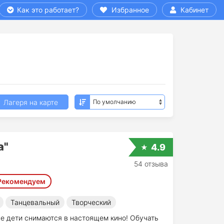
Как это работает?
Избранное
Кабинет
Лагеря на карте
а"
4.9
54 отзыва
Рекомендуем
Танцевальный
Творческий
де дети снимаются в настоящем кино! Обучать