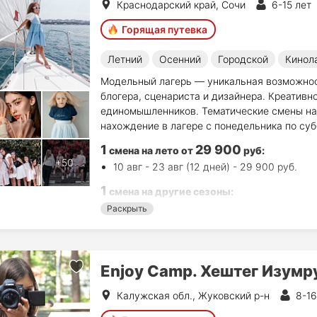
Краснодарский край, Сочи
6-15 лет
Горящая путевка
Летний
Осенний
Городской
Кинол
Модельный лагерь — уникальная возможност
блогера, сценариста и дизайнера. Креативно
единомышленников. Тематические смены на 
нахождение в лагере с понедельника по субб
1
29 900
смена на лето
от
руб
:
10 авг - 23 авг (12 дней) - 29 900 руб.
1
смена на другие сезоны:
30 окт - 3 ноя (5 дн.) - 75 920 руб.
Раскрыть
Enjoy Camp. Хештег Изумр
Калужская обл., Жуковский р-н
8-16