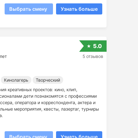
Выбрать смену
Узнать больше
5.0
 лет
5 отзывов
Кинолагерь
Творческий
ия креативных проектов: кино, клип,
сионалами дети познакомятся с профессиями
ссера, оператора и корреспондента, актера и
ьные мероприятия, квесты, лазертаг, турниры
а.
Выбрать смену
Узнать больше