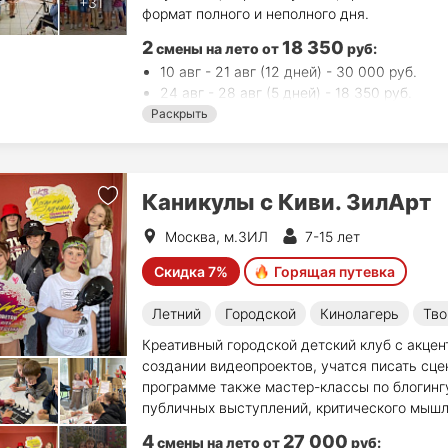
формат полного и неполного дня.
2
18 350
смены на лето
от
руб
:
10 авг - 21 авг (12 дней) - 30 000 руб.
24 авг - 28 авг (5 дней) - 18 350 руб.
Раскрыть
Каникулы с Киви. ЗилАрт
Москва, м.ЗИЛ
7-15 лет
Скидка 7%
Горящая путевка
Летний
Городской
Кинолагерь
Тво
Креативный городской детский клуб с акцен
создании видеопроектов, учатся писать сце
программе также мастер-классы по блогинг
публичных выступлений, критического мышл
4
27 000
смены на лето
от
руб
: