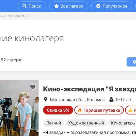
Поиск
Все лагеря
Популярное
ние лагеря 2026
ние кинолагеря
62 лагеря:
Кино-экспедиция "Я звезд
Московская обл., Коломна
9-17 лет
Скидка 5%
Горящая путевка
Летний
Художественный
Кинолагерь
«Я звезда» – образовательная программа, г