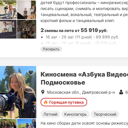
детей будут профессионалы – кинорежиссер,
писать сценарии, снимать и монтировать ви
танцевальный, вокальный, театральный и ре
короткий фильм и танцевальный клип.
2
55 919
смены на лето
от
руб
:
16 авг - 26 авг (11 дней) - 69 899 руб.
18 авг - 26 авг (9 дней) - 55 919 руб.
Раскрыть
Киносмена «Азбука Видео
Подмосковье
Московская обл., Дмитровский р-н
6
Горящая путевка
Летний
Кинолагерь
Творческий
На кино сборах дети освоят основы режиссу