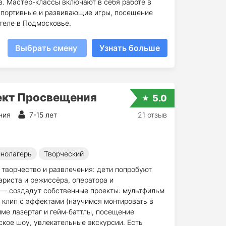
. Мастер-классы включают в себя работe в
 Cпортивные и развивающие игры, посещение
теле в Подмосковье.
Выбрать смену
Узнать больше
ект Просвещения
5.0
ния
7-15 лет
21 отзыв
нолагерь
Творческий
 творчество и развлечения: дети попробуют
ариста и режиссёра, оператора и
ё — создадут собственные проекты: мультфильм
клип с эффектами (научимся монтировать в
мме лазертаг и гейм‑баттлы, посещение
еское шоу, увлекательные экскурсии. Есть