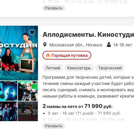
10 авг - 14 авг (5 дней) - от 30 000 руб.
17 авг - 21 авг (5 дней) - от 30 000 руб.
Раскрыть
24 авг - 28 авг (10 дней) - от 24 000 руб.
Аплодисменты. Киностуд
Московская обл., Ногинск
14-18 лет
Горящая путевка
Летний
Кинолагерь
Творческий
Программа для творческих детей, которые х
течение смены каждый участник будет рабо
писать сценарий, снимать и монтировать в
навыки работы в команде, развивают креат
2
71 990
смены на лето
от
руб
:
9 авг - 19 авг (11 дней) - 71 990 руб.
20 авг - 30 авг (11 дней) - 79 990 руб.
Раскрыть