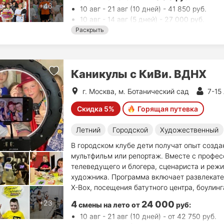
10 авг - 21 авг (10 дней) - 41 850 руб.
10 авг - 14 авг (5 дней) - 27 000 руб.
17 авг - 21 авг (5 дней) - 27 000 руб.
Раскрыть
24 авг - 28 авг (5 дней) - 27 000 руб.
Каникулы с КиВи. ВДНХ
г. Москва, м. Ботанический сад
7-15
Скидка 5%
Горящая путевка
Летний
Городской
Художественный
В городском клубе дети получат опыт создан
мультфильм или репортаж. Вместе с профес
телеведущего и блогера, сценариста и режи
художника. Программа включает развлекател
Х-Вох, посещения батутного центра, боулинг
4
24 000
смены на лето
от
руб
:
10 авг - 21 авг (10 дней) - от 42 750 руб.