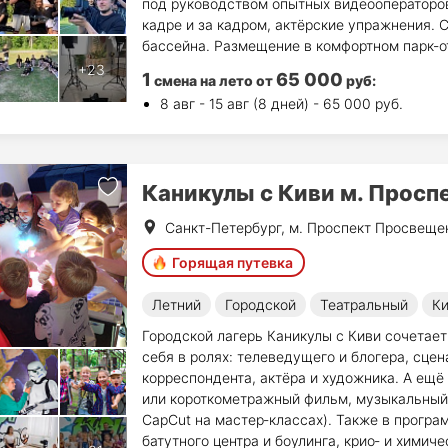
под руководством опытных видеооператоров
кадре и за кадром, актёрские упражнения.
бассейна. Размещение в комфортном парк-о
1
65 000
смена на лето
от
руб
:
8 авг - 15 авг (8 дней) - 65 000 руб.
Каникулы с Киви м. Просп
Санкт-Петербург, м. Проспект Просвеще
Горящая путевка
Летний
Городской
Театральный
Ки
Городской лагерь Каникулы с Киви сочетает
себя в ролях: телеведущего и блогера, сцен
корреспондента, актёра и художника. А ещ
или короткометражный фильм, музыкальный 
CapCut на мастер‑классах). Также в програ
батутного центра и боулинга, крио‑ и химич