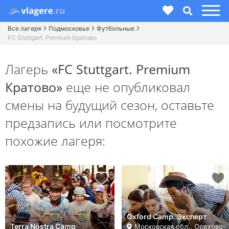
Все лагеря
Подмосковье
Футбольные
FC Stuttgart. Premium Кратово
Лагерь
«FC Stuttgart. Premium
Кратово»
еще не опубликовал
смены на будущий сезон,
оставьте
предзапись или посмотрите
похожие лагеря:
Oxford Camp. Эксперт
Terra Nostra Camp
Московская обл., Орехово-