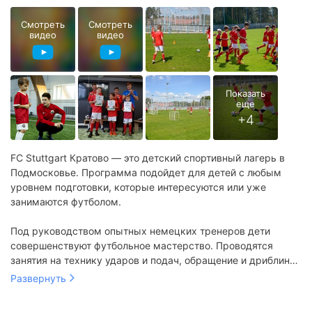
Смотреть
Смотреть
видео
видео
FC Stuttgart Кратово — это детский спортивный лагерь в
Подмосковье. Программа подойдет для детей с любым
уровнем подготовки, которые интересуются или уже
занимаются футболом.
Под руководством опытных немецких тренеров дети
совершенствуют футбольное мастерство. Проводятся
занятия на технику ударов и подач, обращение и дриблинг
с мячом. Проходят тренировки на развитие силы и
Развернуть
выносливости. Кроме этого организуются занятия на
тактику и психологию спортивного коллектива. Каждый