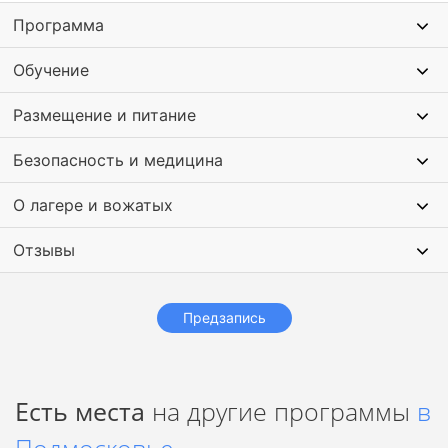
вечер дети отрабатывают полученные навыки в
Программа
товарищеских матчах.
Обучение
Кроме этого в лагере проводятся турниры по FIFA2018 на
приставке, боулинг, аэрохоккей, пинг-понг. Ребята лагеря
Размещение и питание
участвуют в финальной фотосессии и получат сертификаты
о прохождении сборов.
Безопасность и медицина
О лагере и вожатых
Отзывы
Предзапись
Есть места
на другие программы
в