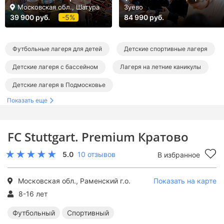
Московская обл., Шатура
Зуево
39 900 руб.
-5%
84 990 руб.
Футбольные лагеря для детей
Детские спортивные лагеря
Детские лагеря с бассейном
Лагеря на летние каникулы
Детские лагеря в Подмосковье
Показать еще
Лагеря в Раменском и Раменском районе
Футбольные лагеря в Подмосковье
FC Stuttgart. Premium Кратово
Спортивные лагеря в Подмосковье
5.0
10 отзывов
В избранное
Лагеря с бассейном в Подмосковье
Летние лагеря в Подмосковье
Летние футбольные лагеря
Московская обл., Раменский г.о.
Показать на карте
Летние спортивные лагеря
Летние лагеря с бассейном
8-16 лет
Футбольный
Спортивный