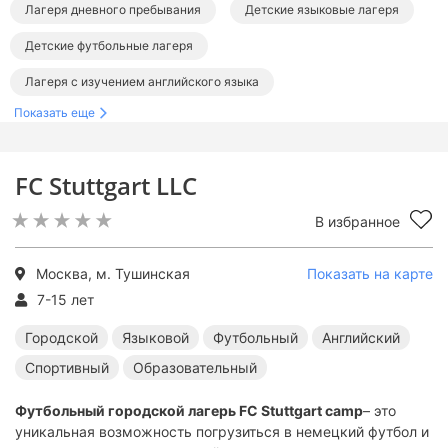
Лагеря дневного пребывания
Детские языковые лагеря
Детские футбольные лагеря
Лагеря с изучением английского языка
Показать еще
Детские спортивные лагеря
Детские образовательные лагеря
Лагеря в Москве
FC Stuttgart LLC
Лагеря дневного пребывания в Москве
В избранное
Языковые лагеря в Москве
Футбольные лагеря в Москве
Английские лагеря в Москве
Спортивные лагеря в Москве
Москва, м. Тушинская
Показать на карте
Образовательные лагеря в Москве
7-15 лет
Городской
Языковой
Футбольный
Английский
Спортивный
Образовательный
Футбольный городской лагерь FC Stuttgart camp
– это
уникальная возможность погрузиться в немецкий футбол и