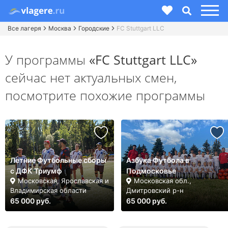
Все лагеря
Москва
Городские
FC Stuttgart LLC
У программы
«FC Stuttgart LLC»
сейчас нет актуальных смен,
посмотрите похожие программы
Летние Футбольные сборы
Азбука Футбола в
с ДФК Триумф
Подмосковье
Московская, Ярославская и
Московская обл.,
Владимирская области
Дмитровский р-н
65 000 руб.
65 000 руб.