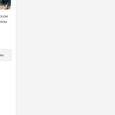
йском
мены
вы