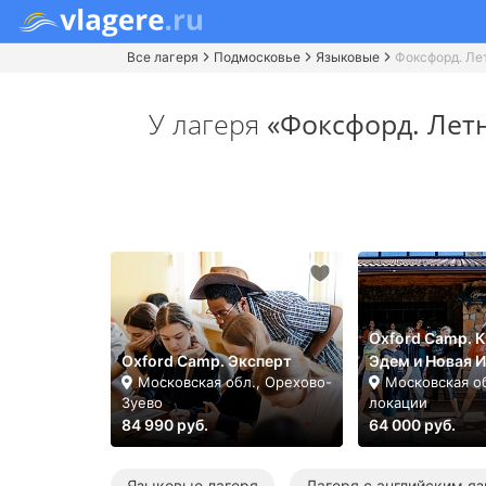
Все лагеря
Подмосковье
Языковые
Фоксфорд. Ле
У лагеря
«Фоксфорд. Лет
Oxford Camp. К
Oxford Camp. Эксперт
Эдем и Новая 
Московская обл., Орехово-
Московская об
Зуево
локации
84 990 руб.
64 000 руб.
Языковые лагеря
Лагеря с английским я