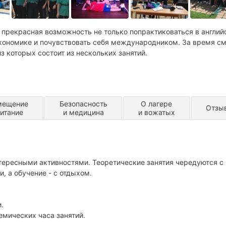
 прекрасная возможность не только попрактиковаться в англи
 экономике и почувствовать себя международником. За время с
 которых состоит из нескольких занятий.
мещение
Безопасность
О лагере
Отзы
питание
и медицина
и вожатых
тересными активностями. Теоретические занятия чередуются с
 а обучение - с отдыхом.
.
емических часа занятий.