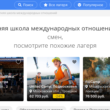
Поиск
Все лагеря
Популярное
тняя школа международных отношений
няя школа международных отношен
смен,
посмотрите похожие лагеря
лассика.
Истра
FillCamp
United Camp. Подмосковье
л., 2
Московская о
Московская обл., Троицкое
локации
62 703 руб.
-24%
76 500 руб.
зыком
Образовательные лагеря
Лагеря в Подмосков