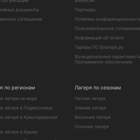
 организаций
Вакансии
тивные документы
Партнеры
зионное соглашение
Политика конфиденциальност
Пользовательское соглашени
Информация об оплате
Тарифы ПО Влагере.ру
Функциональные характеристи
Программное обеспечение
я по регионам
Лагеря по сезонам
е лагеря на море
Летние лагеря
е лагеря в Подмосковье
Зимние лагеря
е лагеря в Краснодарском
Весенние лагеря
Осенние лагеря
е лагеря в Крыму