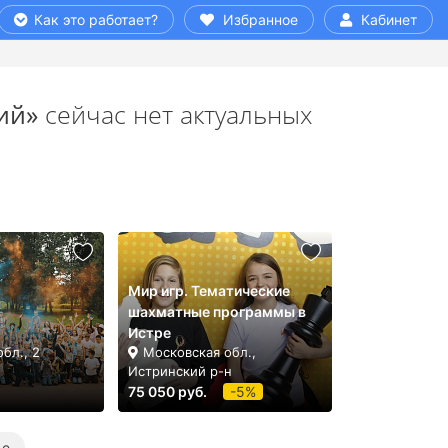
Как это работает?
Избранное
Кабинет
ий»
сейчас нет актуальных
Мир игр. Тематические
шахматные программы в
Истре
бл., 2
Московская обл.,
Истринский р-н
75 050 руб.
-5%
ье