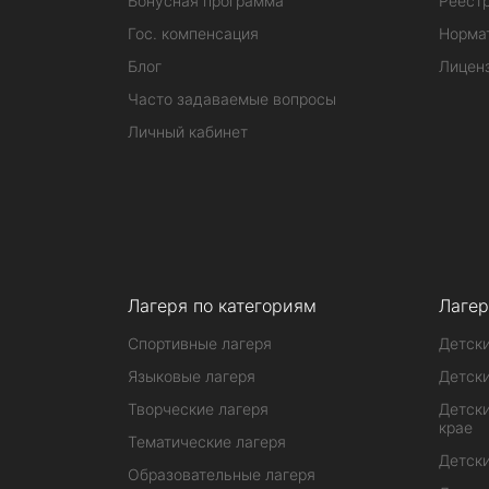
Бонусная программа
Реестр
Гос. компенсация
Норма
Блог
Лицен
Часто задаваемые вопросы
Личный кабинет
Лагеря по категориям
Лагер
Спортивные лагеря
Детски
Языковые лагеря
Детски
Творческие лагеря
Детски
крае
Тематические лагеря
Детски
Образовательные лагеря