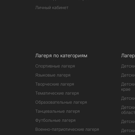
Личный кабинет
Лагеря по категориям
Лагер
Спортивные лагеря
Детски
Языковые лагеря
Детски
Творческие лагеря
Детски
крае
Тематические лагеря
Детски
Образовательные лагеря
Детски
Танцевальные лагеря
облас
Футбольные лагеря
Детски
Военно-патриотические лагеря
Детски