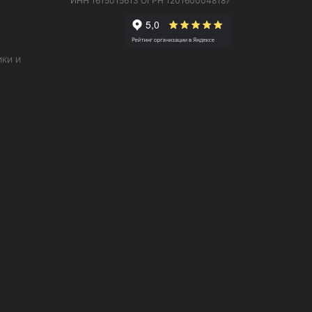
ИНН 1615015613
ОГРН 1201600048187
ки и