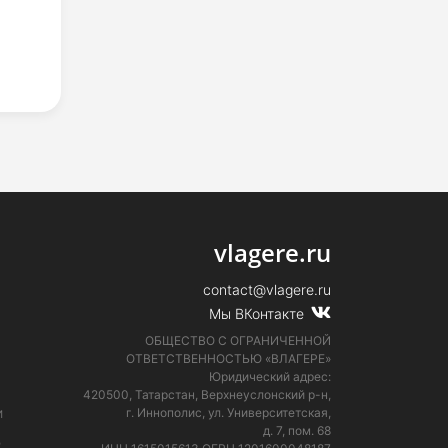
vlagere.ru
contact@vlagere.ru
Мы ВКонтакте
ОБЩЕСТВО С ОГРАНИЧЕННОЙ
ОТВЕТСТВЕННОСТЬЮ «ВЛАГЕРЕ»
Юридический адрес:
420500, Татарстан, Верхнеуслонский р-н,
и
г. Иннополис, ул. Университетская,
д. 7, пом. 68
е