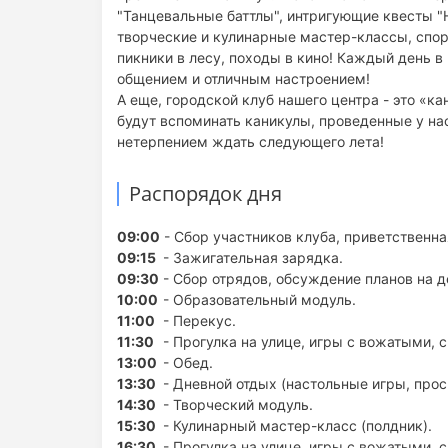
"Танцевальные баттлы", интригующие квесты "Н
творческие и кулинарные мастер-классы, спор
пикники в лесу, походы в кино! Каждый день 
общением и отличным настроением!
А еще, городской клуб нашего центра - это «к
будут вспоминать каникулы, проведенные у нас
нетерпением ждать следующего лета!
Распорядок дня
09:00
- Сбор участников клуба, приветственна
09:15
- Зажигательная зарядка.
09:30
- Сбор отрядов, обсуждение планов на д
10:00
- Образовательный модуль.
11:00
- Перекус.
11:30
- Прогулка на улице, игры с вожатыми, 
13:00
- Обед.
13:30
- Дневной отдых (настольные игры, про
14:30
- Творческий модуль.
15:30
- Кулинарный мастер-класс (полдник).
16:30
- Прогулка на улице, игры с вожатыми, 