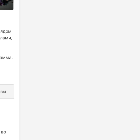
рядом
алами,
рамма.
ывы
 во