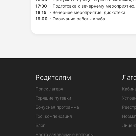
17:30
- Подготовка к вечернему мероприятию.
18:15
- Вечернее мероприятие, дискотека.
19:00
- Окончание работы клуба.
Родителям
Лаг
Поиск лагеря
Кабине
Горящие путевки
Услов
Бонусная программа
Реестр
Гос. компенсация
Норма
Блог
Лицен
Часто задаваемые вопросы