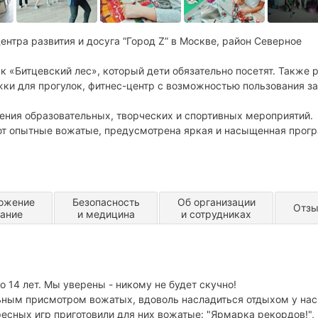
ентра развития и досуга “Город Z” в Москве, район Северное
к «Битцевский лес», который дети обязательно посетят. Также 
ки для прогулок, фитнес-центр с возможностью пользования з
ения образовательных, творческих и спортивных мероприятий.
ют опытные вожатые, предусмотрена яркая и насыщенная прог
ожение
Безопасность
Об организации
Отз
тание
и медицина
и сотрудниках
о 14 лет. Мы уверены - никому не будет скучно!
ьным присмотром вожатых, вдоволь насладиться отдыхом у нас
ресных игр приготовили для них вожатые: "Ярмарка рекордов!",