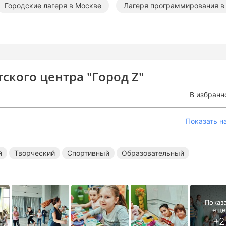
Городские лагеря в Москве
Лагеря программирования в
кие лагеря в Москве
Творческие лагеря в Москве
Сп
тского центра "Город Z"
В избранн
Показать н
й
Творческий
Спортивный
Образовательный