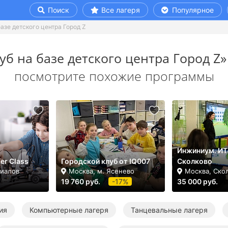
Поиск
Все лагеря
Популярное
базе детского центра Город Z
уб на базе детского центра Город Z»
посмотрите похожие программы
Инжиниум. ИТ
er Class
Городской клуб от IQ007
Сколково
лиалов
Москва, м. Ясенево
Москва, Ско
19 760 руб.
-17%
35 000 руб.
ия
Компьютерные лагеря
Танцевальные лагеря