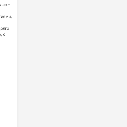
уше –
и
тиями,
долго
, с