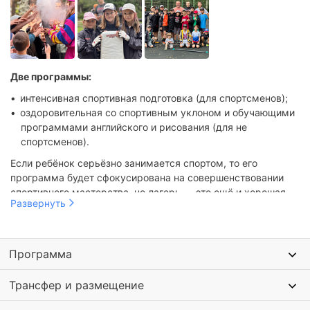
Две программы:
интенсивная спортивная подготовка (для спортсменов);
оздоровительная со спортивным уклоном и обучающими
программами английского и рисования (для не
спортсменов).
Если ребёнок серьёзно занимается спортом, то его
программа будет сфокусирована на совершенствовании
спортивного мастерства, но лагерь — это ещё и хорошая
Развернуть
возможность для начинающего спортсмена за короткий
период понять, нравится ли ему выбранный вид спорта и
хочет ли он продолжать в нём развиваться.
Программа
Спортивный лагерь позволит «пожить» с каким-то видом
спорта, проанализировать необходимый уровень нагрузок
Трансфер и размещение
для достижения результатов, изучить много нового и
пообщаться с людьми, которые с головой в спорте, новыми