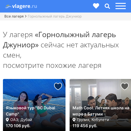
Все лагеря
Горнолыжный лагерь Джуниор
У лагеря
«Горнолыжный лагерь
Джуниор»
сейчас нет актуальных
смен,
посмотрите похожие лагеря
Языковой тур "BC Dubai
Math Cool. Летняя школа на
Camp"
море в Батуми
ОАЭ, Дубай
Грузия, Кобулети
170 106 руб.
119 456 руб.