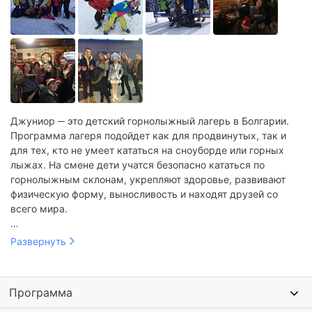
Джуниор ─ это детский горнолыжный лагерь в Болгарии.
Программа лагеря подойдет как для продвинутых, так и
для тех, кто не умеет кататься на сноуборде или горных
лыжах. На смене дети учатся безопасно кататься по
горнолыжным склонам, укрепляют здоровье, развивают
физическую форму, выносливость и находят друзей со
всего мира.
Программа лагеря состоит из занятий по горным лыжам и
Развернуть
сноуборду. На тренировочной базе дети учатся базовым
приемам разгона и торможения, изучают технику
безопасной езды. Затем под руководством опытных
Программа
тренеров ребята пробуют себя на горнолыжном склоне.
Также в программе прогулки по горной Болгарии, выезд в