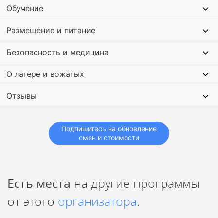
Обучение
город для шопинга, посещение ресторана болгарской
кухни. Для детей организуются вечерние мероприятия,
Размещение и питание
творческие конкурсы, соревнования по настольным и
интеллектуальным играм.
Безопасность и медицина
О лагере и вожатых
Отзывы
Подпишитесь на обновление
смен и стоимости
Есть места
на другие программы
от этого
организатора
.