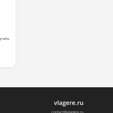
учать
vlagere.ru
contact@vlagere.ru