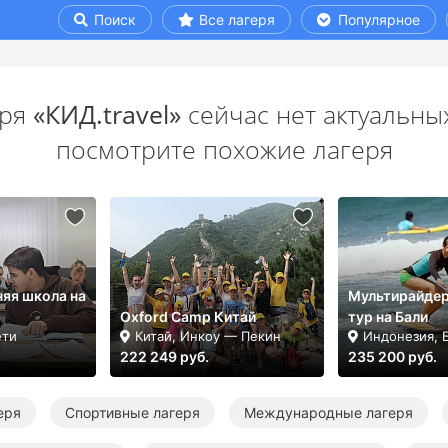
Поиск
Все лагеря
Популярное
еря
«КИД.travel»
сейчас нет актуальны
посмотрите похожие лагеря
няя школа на
Мультирайдер
Oxford Camp Китай
тур на Бали
ети
Китай, Инкоу — Пекин
Индонезия, 
222 249 руб.
235 200 руб.
еря
Спортивные лагеря
Международные лагеря