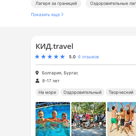
Лагеря за границей
Оздоровительные лаг
Показать еще
Международные лагеря за границей
Лаге
КИД.travel
5.0
6 отзывов
Болгария, Бургас
8-17 лет
На море
Оздоровительный
Творческий