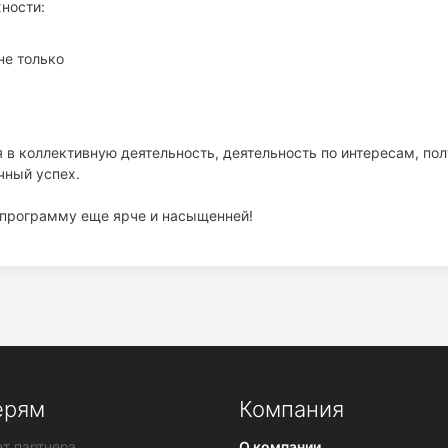
ности:
не только
в коллективную деятельность, деятельность по интересам, пол
чный успех.
т программу еще ярче и насыщенней!
ерям
Компания
т партнера
О компании