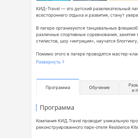
КИД-Travel — это детский развлекательный лаг
всестороннего отдыха и развития, станут увере
В лагере организуются танцевальные флешмоб
различные спортивные соревнования, занятия п
стилистов, шоу «интуиция», научатся блоггингу
Помимо этого в лагере проводятся мастер-кла
хореографии и вокалу.
Развернуть
Раз
Программа
Обучение
и 
Программа
Компания КИД.Travel проводит уникальную про
реконструированного парк-отеля Residence Kite