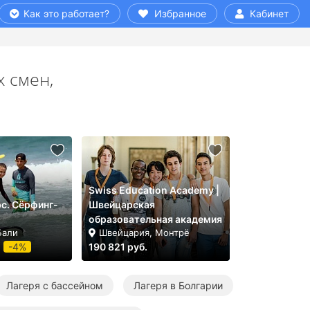
Как это работает?
Избранное
Кабинет
х смен,
Swiss Education Academy |
с. Cёрфинг-
Швейцарская
образовательная академия
Бали
Швейцария, Монтрё
-4%
190 821 руб.
Лагеря с бассейном
Лагеря в Болгарии