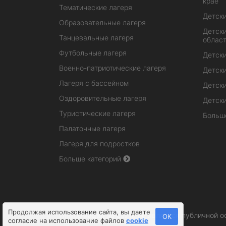
крае
Тематические лагеря
Детски
Образовательные лагеря
Детски
Танцевальные лагеря
облас
Футбольные лагеря
Детски
Военно-патриотические лагеря
Детски
Лагеря с бассейном
Детски
Оздоровительные лагеря
Детски
Туристические лагеря
Больш
Палаточные лагеря
Лагеря для подростков
Больше категорий
Продолжая использование сайта, вы даете
Информация на сайте не является публичной о
ОК
согласие на использование файлов
cookie