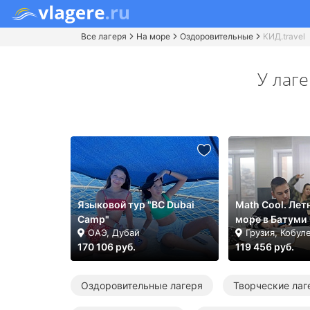
Все лагеря
На море
Оздоровительные
КИД.travel
У лаг
Языковой тур "BC Dubai
Math Cool. Лет
Camp"
море в Батуми
ОАЭ, Дубай
Грузия, Кобул
170 106 руб.
119 456 руб.
Оздоровительные лагеря
Творческие лаг