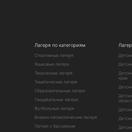
Лагеря по категориям
Лагер
Спортивные лагеря
Детски
Языковые лагеря
Детски
Творческие лагеря
Детски
крае
Тематические лагеря
Детски
Образовательные лагеря
Детски
Танцевальные лагеря
облас
Футбольные лагеря
Детски
Военно-патриотические лагеря
Детски
Лагеря с бассейном
Детски