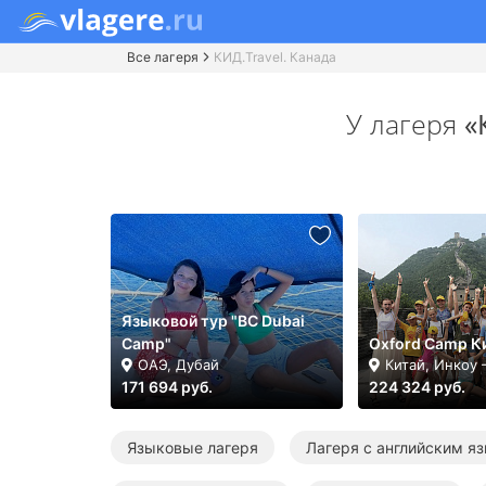
Все лагеря
КИД.Travel. Канада
У лагеря
«
Языковой тур "BC Dubai
Camp"
Oxford Camp К
ОАЭ, Дубай
Китай, Инкоу
171 694 руб.
224 324 руб.
Языковые лагеря
Лагеря с английским я