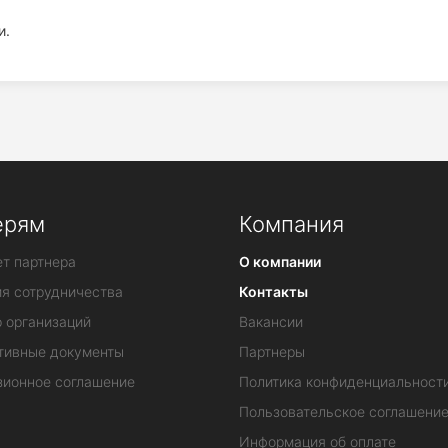
и.
ерям
Компания
т партнера
О компании
ия сотрудничества
Контакты
 организаций
Вакансии
тивные документы
Партнеры
зионное соглашение
Политика конфиденциальност
Пользовательское соглашени
Информация об оплате