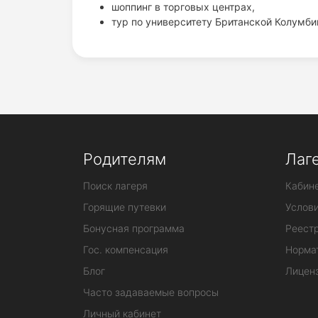
шоппинг в торговых центрах,
тур по университету Британской Колумби
Родителям
Лаг
Поиск лагеря
Кабине
Горящие путевки
Услов
Бонусная программа
Реестр
Гос. компенсация
Норма
Блог
Лицен
Часто задаваемые вопросы
Личный кабинет