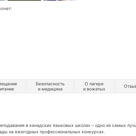
хочет:
мещение
Безопасность
О лагере
Отзы
питание
и медицина
и вожатых
реподавания в канадских языковых школах – одно из самых луч
рады на ежегодных профессиональных конкурсах.