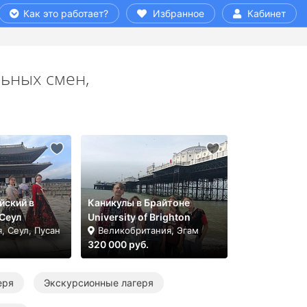
Как это работает?
Избранное
Кабинет
льных смен,
йский в
Каникулы в Брайтоне
/Сеул
University of Brighton
, Сеул, Пусан
Великобритания, Эгам
320 000 руб.
еря
Экскурсионные лагеря