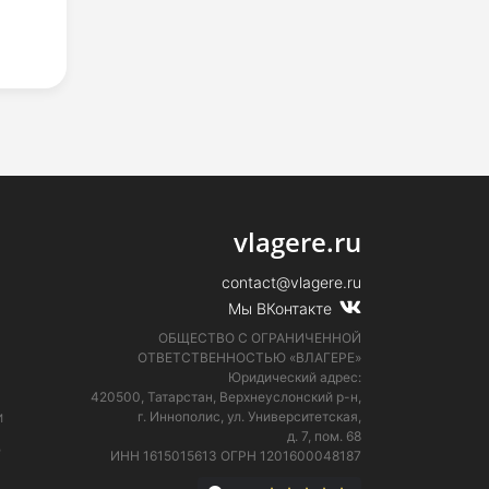
vlagere.ru
contact@vlagere.ru
Мы ВКонтакте
ОБЩЕСТВО С ОГРАНИЧЕННОЙ
ОТВЕТСТВЕННОСТЬЮ «ВЛАГЕРЕ»
Юридический адрес:
420500, Татарстан, Верхнеуслонский р-н,
и
г. Иннополис, ул. Университетская,
д. 7, пом. 68
е
ИНН 1615015613
ОГРН 1201600048187