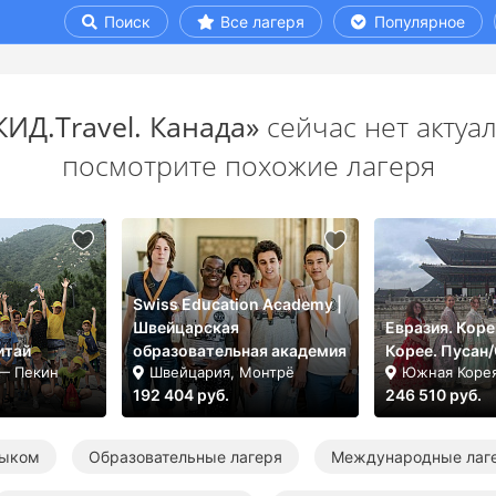
Поиск
Все лагеря
Популярное
КИД.Travel. Канада»
сейчас нет актуа
посмотрите похожие лагеря
Swiss Education Academy |
Швейцарская
Евразия. Коре
итай
образовательная академия
Корее. Пусан
 — Пекин
Швейцария, Монтрё
Южная Корея
192 404 руб.
246 510 руб.
зыком
Образовательные лагеря
Международные лаг