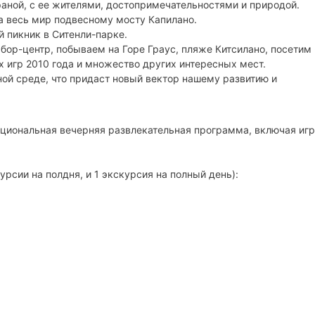
раной, с ее жителями, достопримечательностями и природой.
а весь мир подвесному мосту Капилано.
й пикник в Ситенли-парке.
ор-центр, побываем на Горе Граус, пляже Китсилано, посетим 
 игр 2010 года и множество других интересных мест.
ой среде, что придаст новый вектор нашему развитию и
ациональная вечерняя развлекательная программа, включая иг
урсии на полдня, и 1 экскурсия на полный день):