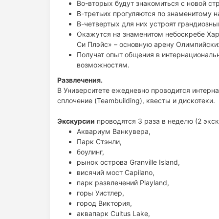
Во-вторых будут знакомиться с новой ст
В-третьих прогуляются по знаменитому н
В-четвертых для них устроят грандиозны
Окажутся на знаменитом небоскребе Харб
Си Плэйс» – основную арену Олимпийских
Получат опыт общения в интернациональн
возможностям.
Развлечения.
В Университете ежедневно проводится интерн
сплочение (Teambuilding), квесты и дискотеки.
Экскурсии
проводятся 3 раза в неделю (2 экск
Аквариум Ванкувера,
Парк Стэнли,
боулинг,
рынок острова Granville Island,
висячий мост Capilano,
парк развлечений Playland,
горы Уистлер,
город Виктория,
аквапарк Cultus Lake,