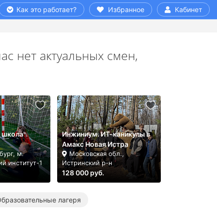
Как это работает?
Избранное
Кабинет
ас нет актуальных смен,
 школа
Инжиниум. ИТ-каникулы в
Амакс Новая Истра
ург, м.
Московская обл.,
ий институт-1
Истринский р-н
128 000 руб.
бразовательные лагеря