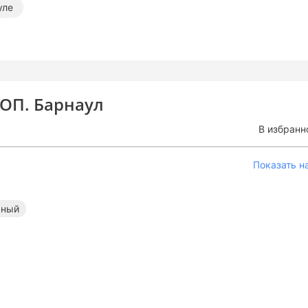
уле
ОП. Барнаул
В избранн
Показать н
ьный