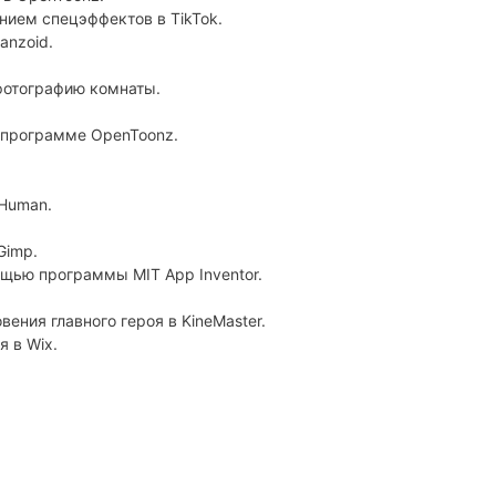
нием спецэффектов в TikTok.
anzoid.
фотографию комнаты.
 программе OpenToonz.
Human.
Gimp.
щью программы MIT App Inventor.
ения главного героя в KineMaster.
 в Wix.