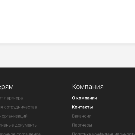
ерям
Компания
т партнера
О компании
ия сотрудничества
Контакты
 организаций
Вакансии
тивные документы
Партнеры
зионное соглашение
Политика конфиденциальност