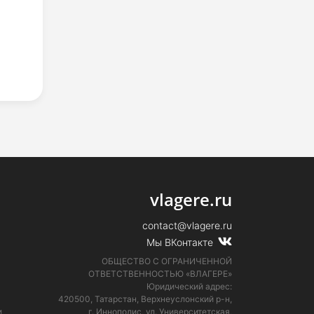
vlagere.ru
contact@vlagere.ru
Мы ВКонтакте
ОБЩЕСТВО С ОГРАНИЧЕННОЙ
ОТВЕТСТВЕННОСТЬЮ «ВЛАГЕРЕ»
Юридический адрес:
420500, Татарстан, Верхнеуслонский р-н,
и
г. Иннополис, ул. Университетская,