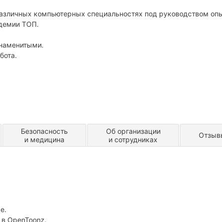
в различных компьютерных специальностях под руководством оп
демии ТОП.
знаменитыми.
бота.
Безопасность
Об организации
Отзыв
и медицина
и сотрудниках
e.
 в OpenToonz.