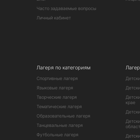
Часто задаваемые вопросы
Личный кабинет
Лагеря по категориям
Лагер
Спортивные лагеря
Детски
Языковые лагеря
Детски
Творческие лагеря
Детски
крае
Тематические лагеря
Детски
Образовательные лагеря
Детски
Танцевальные лагеря
облас
Футбольные лагеря
Детски