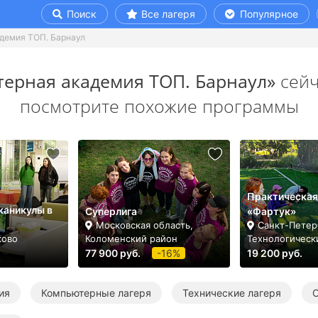
Поиск
Все лагеря
Популярное
демия ТОП. Барнаул
ерная академия ТОП. Барнаул»
сейч
посмотрите похожие программы
Практическая
каникулы в
Суперлига
«Фартук»
Московская область,
Санкт-Петерб
ково
Коломенский район
Технологическ
77 900 руб.
-16%
19 200 руб.
ия
Компьютерные лагеря
Технические лагеря
О