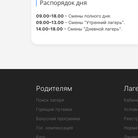
Распорядок дня
09.00–18.00
– Смены полного дня.
09.00–13.00
– Смены "Утренний лагерь".
14.00–18.00
– Смены "Дневной лагерь".
Родителям
Лаг
Поиск лагеря
Кабине
Горящие путевки
Услов
Бонусная программа
Реестр
Гос. компенсация
Норма
Блог
Лицен