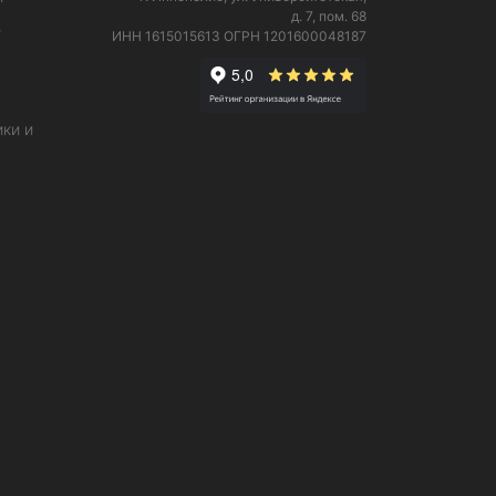
д. 7, пом. 68
е
ИНН 1615015613
ОГРН 1201600048187
ки и