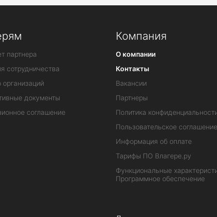
ерям
Компания
т партнера
О компании
ия сотрудничества
Контакты
 организаций
Вакансии
тивные документы
Партнеры
зионное соглашение
Политика конфиденциальност
Пользовательское соглашени
Информация об оплате
Тарифы ПО Влагере.ру
Функциональные характеристи
Программное обеспечение