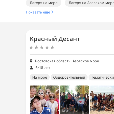
Лагеря на море
Лагеря на Азовском мор
Показать еще
Летние лагеря на море
Летние оздоровит
Красный Десант
Ростовская область, Азовское море
6-18 лет
На море
Оздоровительный
Тематически