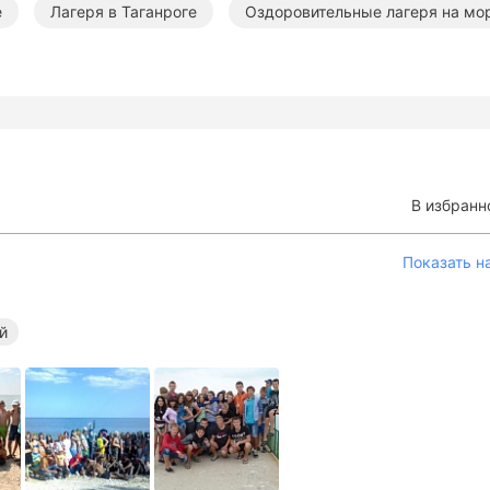
е
Лагеря в Таганроге
Оздоровительные лагеря на мо
ельные лагеря
Летние тематические лагеря
В избранн
Показать н
й