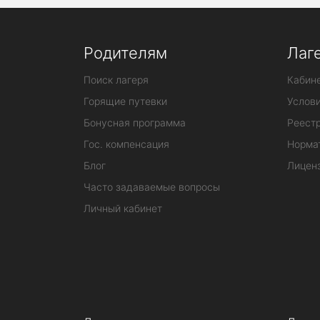
Родителям
Лаг
Поиск лагеря
Кабине
Горящие путевки
Услов
Бонусная программа
Реестр
Гос. компенсация
Норма
Блог
Лицен
Часто задаваемые вопросы
Личный кабинет