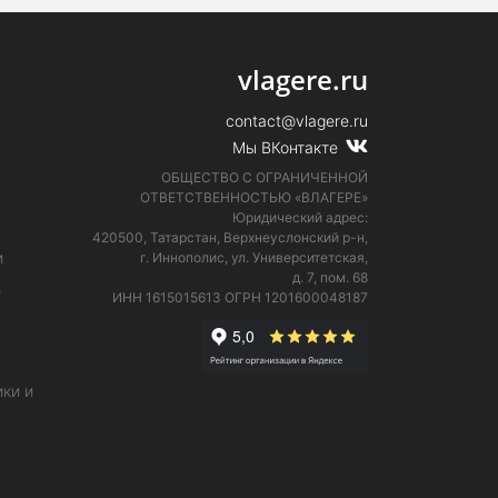
vlagere.ru
contact@vlagere.ru
Мы ВКонтакте
ОБЩЕСТВО С ОГРАНИЧЕННОЙ
ОТВЕТСТВЕННОСТЬЮ «ВЛАГЕРЕ»
Юридический адрес:
420500, Татарстан, Верхнеуслонский р-н,
и
г. Иннополис, ул. Университетская,
д. 7, пом. 68
е
ИНН 1615015613
ОГРН 1201600048187
ки и