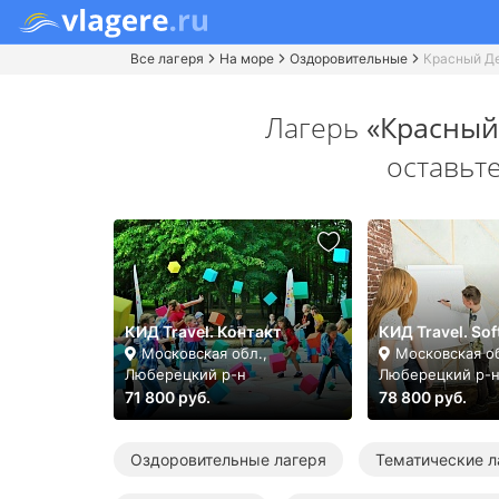
Все лагеря
На море
Оздоровительные
Красный Д
Лагерь
«Красный
оставьт
КИД Travel. Контакт
КИД Travel. Sof
Московская обл.,
Московская об
Люберецкий р-н
Люберецкий р-
71 800 руб.
78 800 руб.
Оздоровительные лагеря
Тематические л