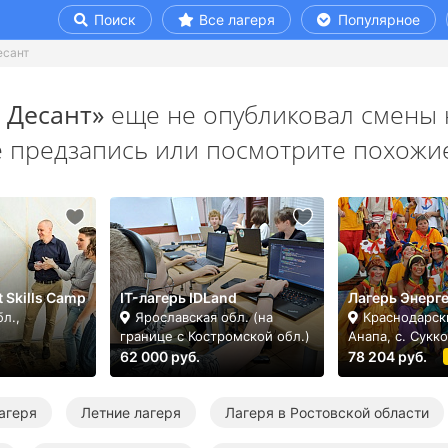
Поиск
Все лагеря
Популярное
есант
 Десант»
еще не опубликовал смены н
е предзапись или посмотрите похожие
t Skills Camp
IT-лагерь IDLand
Лагерь Энерг
л.,
Ярославская обл. (на
Краснодарск
н
границе с Костромской обл.)
Анапа, с. Сукко
62 000 руб.
78 204 руб.
агеря
Летние лагеря
Лагеря в Ростовской области