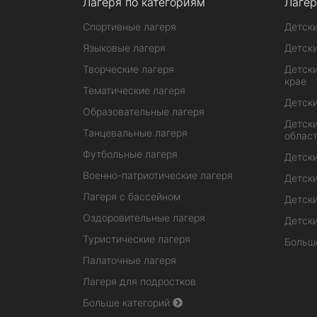
Лагеря по категориям
Лагер
Спортивные лагеря
Детски
Языковые лагеря
Детски
Творческие лагеря
Детски
крае
Тематические лагеря
Детски
Образовательные лагеря
Детски
Танцевальные лагеря
облас
Футбольные лагеря
Детски
Военно-патриотические лагеря
Детски
Лагеря с бассейном
Детски
Оздоровительные лагеря
Детски
Туристические лагеря
Больш
Палаточные лагеря
Лагеря для подростков
Больше категорий