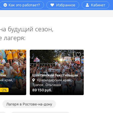
Как это работает?
Избранное
Кабинет
а будущий сезон,
 лагеря:
етик
Шахтинский Текстильщик
ий край,
Краснодарский край,
Туапсе, Ольгинка
-2%
89 150 руб.
Лагеря в Ростове-на-дону