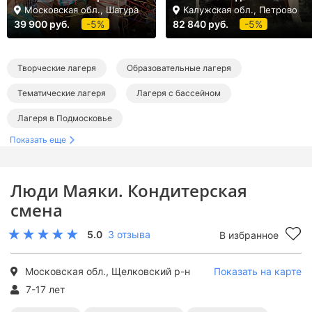
Московская обл., Шатура
Калужская обл., Петрово
39 900 руб.
-5%
82 840 руб.
-5%
Творческие лагеря
Образовательные лагеря
Тематические лагеря
Лагеря с бассейном
Лагеря в Подмосковье
Показать еще
Лагеря в Щелково и Щелковском районе
Творческие лагеря в Подмосковье
Люди Маяки. Кондитерская
Образовательные лагеря в Подмосковье
смена
Тематические лагеря в Подмосковье
5.0
3 отзыва
В избранное
Лагеря с бассейном в Подмосковье
Московская обл., Щелковский р-н
Показать на карте
7-17 лет