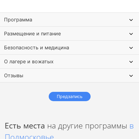
настоящих кондитеров!
Увлекательные игры, которые не дадут заскучать
вашему ребенку.
Программа
Вечерние мероприятия, дискотеки и выступления, где
каждый сможет показать все свои танцевальные
Размещение и питание
таланты.
Чилл-зона, чтобы расслабиться после активного дня и
Безопасность и медицина
пообщаться с новыми друзьями.
Костер с маршмеллоу, который добавит сладости и уюта
в отдых!
О лагере и вожатых
Отзывы
Предзапись
Есть места
на другие программы
в
Подмосковье
.