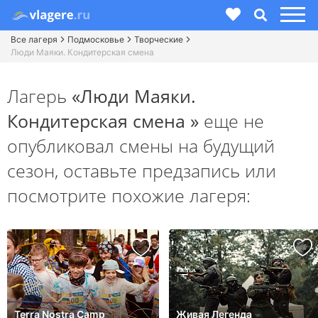
Все лагеря
Подмосковье
Творческие
Люди Маяки. Кондитерская смена
Лагерь
«Люди Маяки.
Кондитерская смена »
еще не
опубликовал смены на будущий
сезон,
оставьте предзапись или
посмотрите похожие лагеря:
Terra Nostra Camp
Живая Легенда