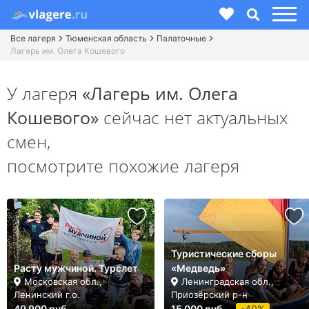
Все лагеря
Тюменская область
Палаточные
Лагерь им. Олега Кошевого
У лагеря
«Лагерь им. Олега
Кошевого»
сейчас нет актуальных
смен,
посмотрите похожие лагеря
Туристические сборы
Расту мужчиной. Турслет
«Медведь»
Московская обл.,
Ленинградская обл.,
Ленинский г.о.
Приозёрский р-н
49 900 руб.
15 000 руб.
-40%