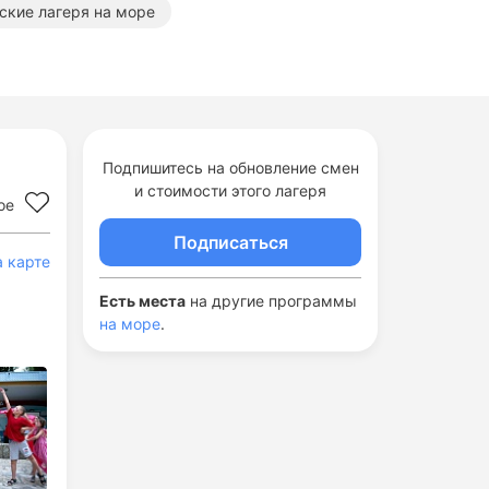
ские лагеря на море
в Краснодарском крае
вательные лагеря в Краснодарском крае
Творческие лагеря в Туапсе
Подпишитесь на обновление смен
и стоимости этого лагеря
ое
Оздоровительные лагеря на море
Подписаться
а карте
Есть места
на другие программы
на море
.