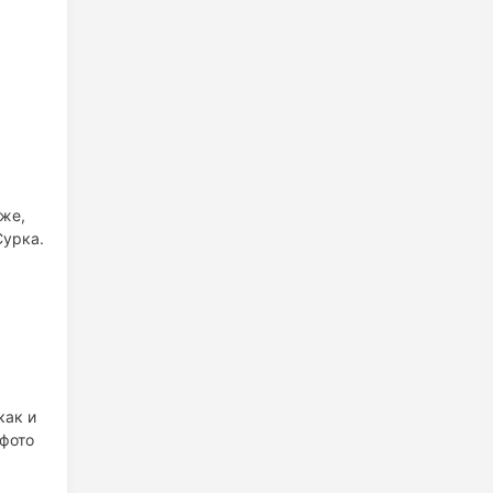
 же,
Сурка.
как и
 фото