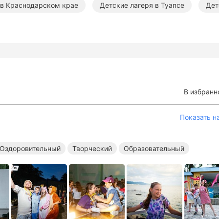
 в Краснодарском крае
Детские лагеря в Туапсе
Дет
ьные лагеря в Краснодарском крае
Танцевальные лагеря 
ае
Творческие лагеря в Краснодарском крае
Образо
ые лагеря в Туапсе
Оздоровительные лагеря в Туапсе
В избранн
льные лагеря на море
Танцевальные лагеря на море
Показать н
ные лагеря на море
Оздоровительный
Творческий
Образовательный