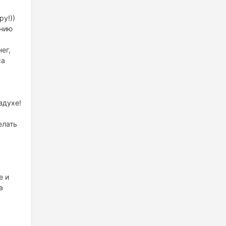
у!))
ению
ег,
са
здухе!
елать
е и
а