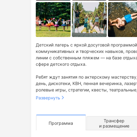
Детский лагерь с яркой досуговой программой,
коммуникативных и творческих навыков, пров
линии с собственным пляжем — на базе отдых
сфере детского отдыха.
Ребят ждут занятия по актерскому мастерству, журналистик
день, дискотеки, КВН, пенная вечеринка, лаз
ролевые игры, стратегии, квесты, театральные
мероприятий ждут наших участников на каждо
Развернуть
Безопасность:
сопровождение педагогами шко
Трансфер
Программа
и размещение