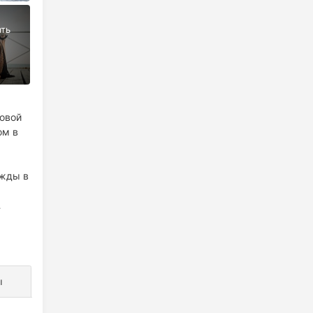
говой
ом в
ы