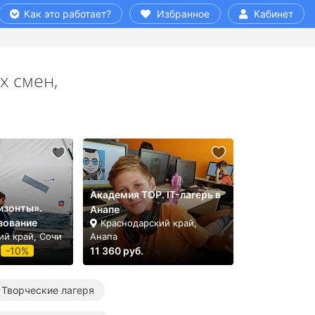
Как это работает?
Избранное
Кабинет
х смен,
Академия TOP. IT-лагерь в
изонты».
Анапе
зование
Краснодарский край,
ий край, Сочи
Анапа
-10%
11 360 руб.
Творческие лагеря