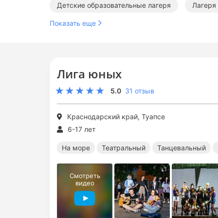
Детские образовательные лагеря
Лагеря
Показать еще
Детские лагеря на Черном море
Театрал
Оздоровительные лагеря в Краснодарском кр
Лига юных
Театральные лагеря в Туапсе
Танцевальн
5.0
31 отзыв
Образовательные лагеря в Туапсе
Театра
Краснодарский край, Туапсе
Творческие лагеря на море
Образователь
6-17 лет
На море
Театральный
Танцевальный
Смотреть
видео