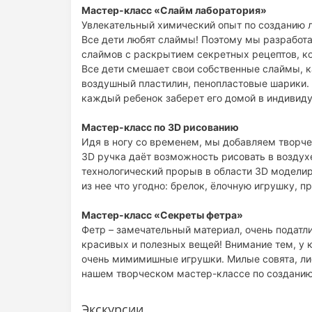
Мастер-класс «Слайм лаборатория»
Увлекательный химический опыт по созданию л
Все дети любят слаймы! Поэтому мы разработ
слаймов с раскрытием секретных рецептов, ко
Все дети смешает свои собственные слаймы, как
воздушный пластилин, пенопластовые шарики. 
каждый ребенок заберет его домой в индивиду
Мастер-класс по 3D рисованию
Идя в ногу со временем, мы добавляем творчес
3D ручка даёт возможность рисовать в воздухе
технологический прорыв в области 3D моделир
из нее что угодно: брелок, ёлочную игрушку, п
Мастер-класс «Секреты фетра»
Фетр – замечательный материал, очень податл
красивых и полезных вещей! Внимание тем, у к
очень мимимишные игрушки. Милые совята, лис
нашем творческом мастер-классе по созданию
Экскурсии