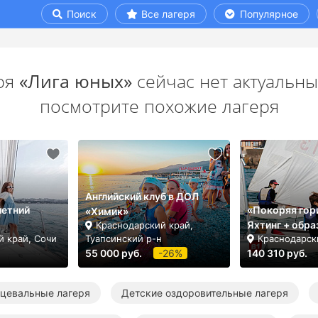
Поиск
Все лагеря
Популярное
ря
«Лига юных»
сейчас нет актуальны
посмотрите похожие лагеря
Английский клуб в ДОЛ
летний
«Покоряя гор
«Химик»
Яхтинг + обра
Краснодарский край,
й край, Сочи
Туапсинский р-н
Краснодарск
55 000 руб.
-26%
140 310 руб.
нцевальные лагеря
Детские оздоровительные лагеря