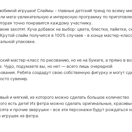
юбимой игрушки! Слаймы - главные детский тренд по всему мир
али мега-увлекательную и интересную программу по приготовл
торая точно понравится каждому участнику.
ие захотят. Куча добавок на выбор: цвета, блестки, пайетки, сн
Крутой слайм получится в 100% случаев - в конце мастер-клас
альной упаковке.
кий мастер-класс по рисованию, но не на бумаге, а прямо в во
. Чудо, подумаете вы, но нет — всего лишь очередной
ования. Ребята создадут свою собственную фигурку и могут сд
росто сувенир.
ивый и мягкий, из которого можно сделать большое количество
ого есть дети! Из фетра можно сделать оригинальные, красивы
ята и прочие зверушки – все эти персонажи будут рождаться н
 игрушек из фетра.