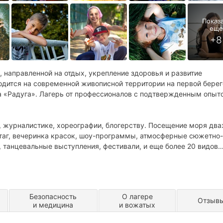
 направленной на отдых, укрепление здоровья и развитие
одится на современной живописной территории на первой бере
а «Радуга». Лагерь от профессионалов с подтвержденным опыт
е, хореографии, блогерству. Посещение моря дважды в
ертаг, вечеринка красок, шоу-программы, атмосферные сюжетно-
, танцевальные выступления, фестивали, и еще более 20 видов
й смене!
л Москвы и Московской области.
Безопасность
О лагере
Отзыв
и медицина
и вожатых