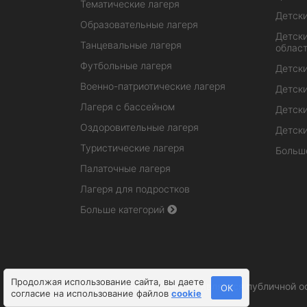
Тематические лагеря
Детски
Образовательные лагеря
Детски
Танцевальные лагеря
облас
Футбольные лагеря
Детски
Военно-патриотические лагеря
Детски
Лагеря с бассейном
Детски
Оздоровительные лагеря
Детски
Туристические лагеря
Больш
Палаточные лагеря
Лагеря для подростков
Больше категорий
Продолжая использование сайта, вы даете
Информация на сайте не является публичной о
ОК
согласие на использование файлов
cookie