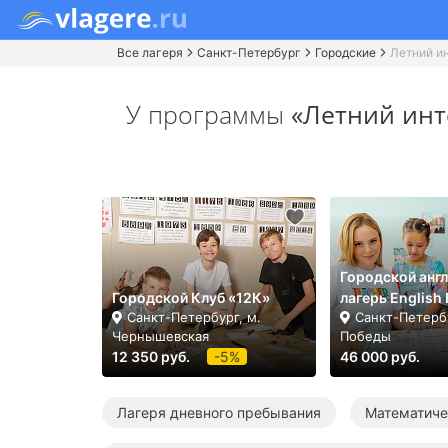
Все лагеря
Санкт-Петербург
Городские
Летний и
У программы
«Летний инт
Городской анг
Городской Клуб «12К»
лагерь English
Санкт-Петербург, м.
Санкт-Петербу
Чернышевская
Победы
12 350 руб.
-5%
46 000 руб.
Лагеря дневного пребывания
Математиче