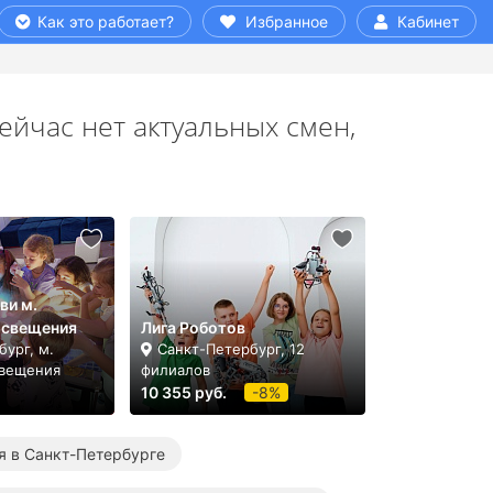
Как это работает?
Избранное
Кабинет
ейчас нет актуальных смен,
ви м.
освещения
Лига Роботов
ург, м.
Санкт-Петербург, 12
свещения
филиалов
10 355 руб.
-8%
я в Санкт-Петербурге