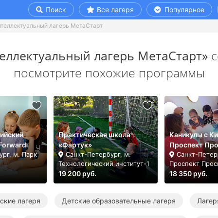
Поиск
Все лагеря
Популярное
нтеллектуальный лагерь МетаСтарт
еллектуальный лагерь МетаСтарт»
с
посмотрите похожие программы
лийский
Практическая школа
Каникулы с Ки
 Forward
«Фартук»
Проспект Пр
рг, м. Парк
Санкт-Петербург, м.
Санкт-Петерб
Технологический институт-1
Проспект Про
19 200 руб.
18 350 руб.
ские лагеря
Детские образовательные лагеря
Лагер