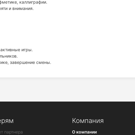
фметике, каллиграфии.
мяти и внимания.
 активные игры.
льников.
тике, завершение смены.
ерям
Компания
т партнера
О компании