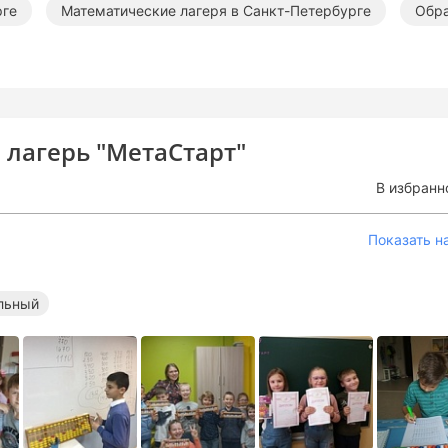
рге
Математические лагеря в Санкт-Петербурге
Обра
лагерь "МетаСтарт"
В избранн
Показать н
льный