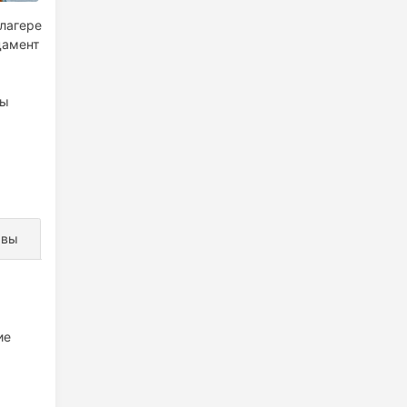
 лагере
дамент
вы
ывы
ие