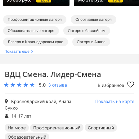
Профориентационные лагеря
Спортивные лагеря
Образовательные лагеря
Лагеря с бассейном
Лагеря в Краснодарском крае
Лагеря в Анапе
Показать еще
Лагеря в Сукко
Лагеря на море
Лагеря на Черном море
ВДЦ Смена. Лидер-Смена
Профориентационные лагеря в Краснодарском крае
5.0
3 отзыва
В избранное
Спортивные лагеря в Краснодарском крае
Образовательные лагеря в Краснодарском крае
Краснодарский край, Анапа,
Показать на карте
Сукко
Лагеря с бассейном в Краснодарском крае
14-17 лет
Профориентационные лагеря в Анапе
На море
Профориентационный
Спортивный
Спортивные лагеря в Анапе
Образовательный