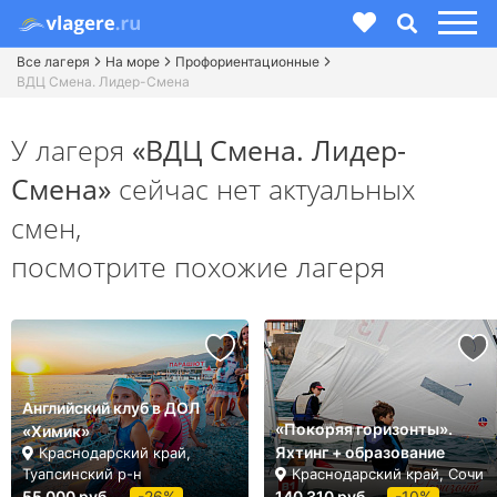
Все лагеря
На море
Профориентационные
ВДЦ Смена. Лидер-Смена
У лагеря
«ВДЦ Смена. Лидер-
Смена»
сейчас нет актуальных
смен,
посмотрите похожие лагеря
Английский клуб в ДОЛ
«Покоряя горизонты».
«Химик»
Яхтинг + образование
Краснодарский край,
Туапсинский р-н
Краснодарский край, Сочи
55 000 руб.
-26%
140 310 руб.
-10%