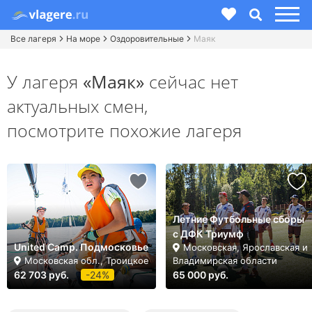
Все лагеря
На море
Оздоровительные
Маяк
У лагеря
«Маяк»
сейчас нет
актуальных смен,
посмотрите похожие лагеря
Летние Футбольные сборы
с ДФК Триумф
United Camp. Подмосковье
Московская, Ярославская и
Московская обл., Троицкое
Владимирская области
62 703 руб.
-24%
65 000 руб.