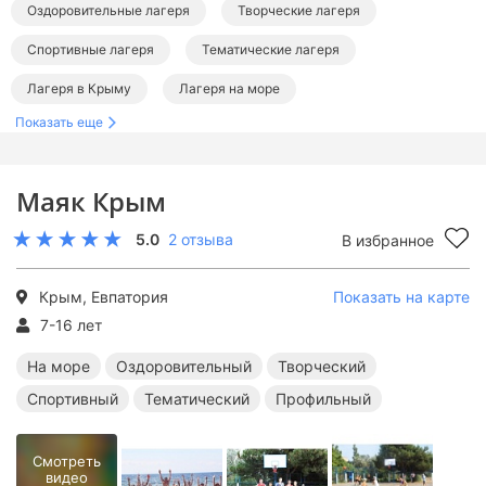
Оздоровительные лагеря
Творческие лагеря
Спортивные лагеря
Тематические лагеря
Лагеря в Крыму
Лагеря на море
Показать еще
Лагеря на Черном море
Оздоровительные лагеря в Крыму
Творческие лагеря в Крыму
Спортивные лагеря в Крыму
Маяк Крым
Тематические лагеря в Крыму
5.0
2 отзыва
В избранное
Оздоровительные лагеря на море
Творческие лагеря на море
Спортивные лагеря на море
Крым, Евпатория
Показать на карте
Тематические лагеря на море
7-16 лет
На море
Оздоровительный
Творческий
Спортивный
Тематический
Профильный
Смотреть
видео