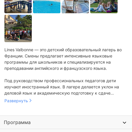
Lines Valbonne — это детский образовательный лагерь во
Франции. Смены предлагает интенсивные языковые
программы для школьников и специализируется на
преподавании английского и французского языка.
Под руководством профессиональных педагогов дети
изучают иностранный язык. В лагере делается уклон на
деловой язык и академическую подготовку к сдаче
международных экзаменов. Также на французском
Развернуть
проводятся театральные постановки, мастер-классы по
кулинарии, видеосъемке и экскурсии по Французской
Ривьере.
Программа