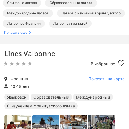
Языковые лагеря
Образовательные лагеря
Международные лагеря
Лагеря с изучением французского
Лагеря во Франции
Лагеря за границей
Показать еще
Языковые лагеря за границей
Образовательные лагеря за границей
Lines Valbonne
Международные лагеря за границей
В избранное
Лагеря с изучением французского за границей
Франция
Показать на карте
10-18 лет
Языковой
Образовательный
Международный
С изучением французского языка