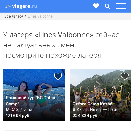
Все лагеря
Lines Valbonne
У лагеря
«Lines Valbonne»
сейчас
нет актуальных смен,
посмотрите похожие лагеря
Языковой тур "BC Dubai
Camp"
Oxford Camp Китай
ОАЭ, Дубай
Китай, Инкоу — Пекин
171 694 руб.
224 324 руб.