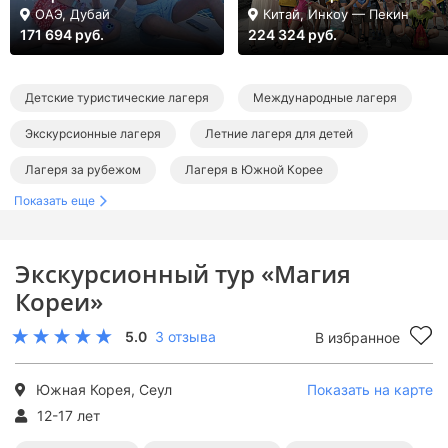
ОАЭ, Дубай
Китай, Инкоу — Пекин
171 694 руб.
224 324 руб.
Детские туристические лагеря
Международные лагеря
Экскурсионные лагеря
Летние лагеря для детей
Лагеря за рубежом
Лагеря в Южной Корее
Показать еще
Туристические лагеря за границей
Международные лагеря за границей
Экскурсионный тур «Магия
Экскурсионные лагеря за границей
Кореи»
Летние лагеря за границей
Летние туристические лагеря
5.0
3 отзыва
В избранное
Летние международные лагеря
Летние экскурсионные лагеря
Южная Корея, Сеул
Показать на карте
12-17 лет