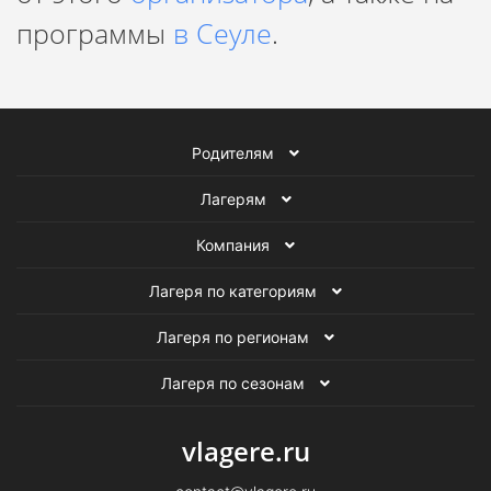
программы
в Сеуле
.
В начале создается канал в с родителями и
сопровождающими, куда выкладываются посты с фото и
видео отчетами об отдыхе.
Родителям
Лагерям
Компания
Лагеря по категориям
Лагеря по регионам
Лагеря по сезонам
vlagere.ru