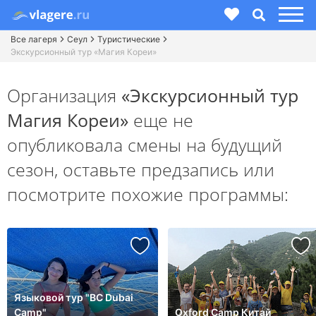
Все лагеря
Сеул
Туристические
Экскурсионный тур «Магия Кореи»
Организация
«Экскурсионный тур
Магия Кореи»
еще не
опубликовала смены на будущий
сезон,
оставьте предзапись или
посмотрите похожие программы:
Языковой тур "BC Dubai
Camp"
Oxford Camp Китай