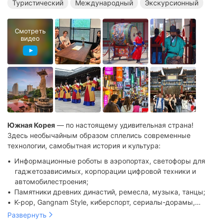
Туристический
Международный
Экскурсионный
Смотреть
видео
Южная Корея
— по настоящему удивительная страна!
Здесь необычайным образом сплелись современные
технологии, самобытная история и культура:
Информационные роботы в аэропортах, светофоры для
гаджетозависимых, корпорации цифровой техники и
автомобилестроения;
Памятники древних династий, ремесла, музыка, танцы;
K-pop, Gangnam Style, киберспорт, сериалы-дорамы,
кухня с ее острыми пикантными блюдами, тхэквондо.
Развернуть
Детский тур Korea сlub — это: