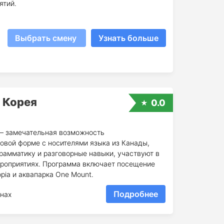
ятий.
Выбрать смену
Узнать больше
 Корея
0.0
— замечательная возможность
овой форме с носителями языка из Канады,
рамматику и разговорные навыки, участвуют в
ероприятиях. Программа включает посещение
opia и аквапарка One Mount.
Подробнее
нах