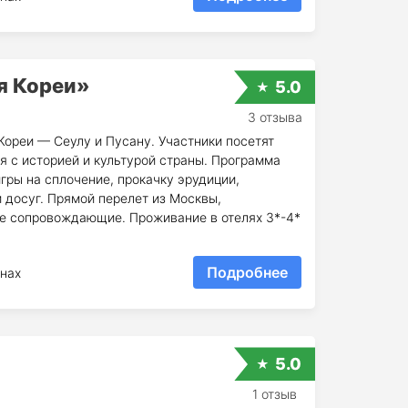
я Кореи»
5.0
3 отзыва
ореи — Сеулу и Пусану. Участники посетят
я с историей и культурой страны. Программа
ры на сплочение, прокачку эрудиции,
 досуг. Прямой перелет из Москвы,
е сопровождающие. Проживание в отелях 3*-4*
Подробнее
нах
я
5.0
1 отзыв