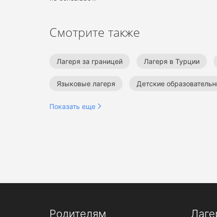
Смотрите также
Лагеря за границей
Лагеря в Турции
Языковые лагеря
Детские образовательн
Лагеря для подростков
Показать еще
Родителям
Лаге