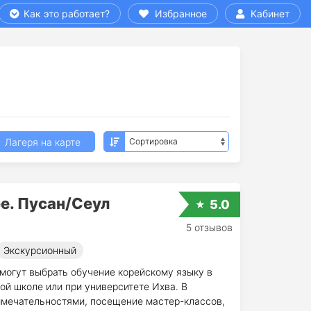
Как это работает?
Избранное
Кабинет
Лагеря на карте
е. Пусан/Сеул
5.0
5 отзывов
Экскурсионный
 могут выбрать обучение корейскому языку в
ой школе или при университете Ихва. В
имечательностями, посещение мастер-классов,