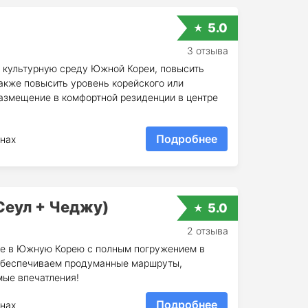
5.0
3 отзыва
 культурную среду Южной Кореи, повысить
также повысить уровень корейского или
Размещение в комфортной резиденции в центре
Подробнее
нах
Сеул + Чеджу)
5.0
2 отзыва
ие в Южную Корею с полным погружением в
 обеспечиваем продуманные маршруты,
ые впечатления!
Подробнее
нах