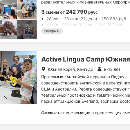
развлекательных и познавательных меропри
3
242 790
смены
от
руб
:
28 июн - 18 июл (21 день) - 250 883 руб.
4 июл - 25 июл (22 дня) - 242 790 руб.
25 июл - 15 авг (22 дня) - 242 790 руб.
Раскрыть
Active Lingua Camp Южная
Южная Корея, Кенгидо
9-13 лет
Программа «Английской деревни в Паджу» 
совершенствовать английский в веселой игр
США и Австралии. Ребята совершенствуют г
театральных постановках и тематических м
парка аттракционов Everland, зоопарка Zoot
Смены
: нет информации о предстоящих сме