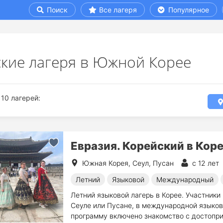
Поиск
Все лагеря
Популярное
ские лагеря в Южной Корее
10 лагерей:
Евразия. Корейский в Коре
Южная Корея, Сеул, Пусан
с 12 лет
Летний
Языковой
Международный
Летний языковой лагерь в Корее. Участники
Сеуле или Пусане, в международной языков
программу включено знакомство с достопр