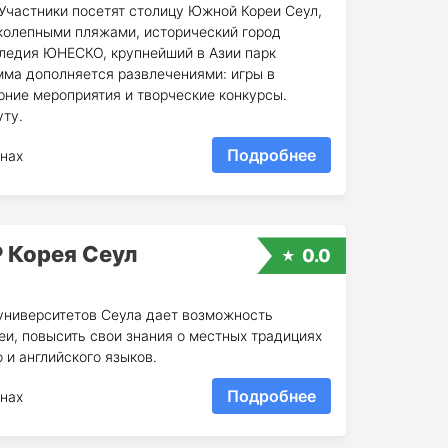
частники посетят столицу Южной Кореи Сеул,
иколепными пляжами, исторический город
ледия ЮНЕСКО, крупнейший в Азии парк
мма дополняется развлечениями: игры в
рние мероприятия и творческие конкурсы.
ту.
Подробнее
нах
 Корея Сеул
0.0
университетов Сеула дает возможность
еи, повысить свои знания о местных традициях
 и английского языков.
Подробнее
нах