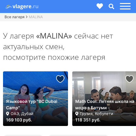
Все лагеря
MALINA
У лагеря
«MALINA»
сейчас нет
актуальных смен,
посмотрите похожие лагеря
Языковой тур "BC Dubai
Math Cool. Летняя школа на
Camp"
море в Батуми
ОАЭ, Дубай
Грузия, Кобулети
169 103 руб.
118 351 руб.