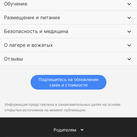
Обучение
Еще в программе шопинг за сувенирами, барбекю
Размещение и питание
вечеринка, спортивные состязания и игры.
Безопасность и медицина
О лагере и вожатых
Отзывы
Подпишитесь на обновление
смен и стоимости
Информация представлена в ознакомительных целях на основе
открытых источников на момент публикации.
Родителям