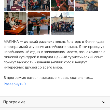
МАЛИНА — детский развлекательный лагерь в Финляндии
с программой изучения английского языка. Дети проведут
незабываемый отдых в живописном месте, познакомятся с
финской культурой и получат ценный туристический опыт,
поймут важность изучения английского и найдут
интересных друзей со всего мира.
В программе лагеря языковые и развлекательные
мероприятия. Под руководством педагогов носителей дети
Развернуть
изучают английский. Проводятся экскурсии в музей леса,
на конную ферму. Организуется посещение аквапарка,
бассейна и финской сауны. Кроме этого проводятся
Программа
творческие и кулинарные мастер-классы, занятия музыкой
и танцами.