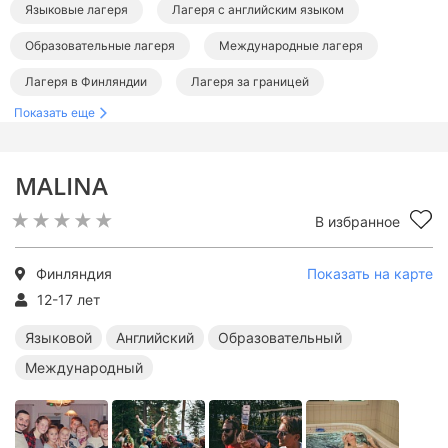
Языковые лагеря
Лагеря с английским языком
Образовательные лагеря
Международные лагеря
Лагеря в Финляндии
Лагеря за границей
Показать еще
Языковые лагеря за границей
Английские лагеря за границей
MALINA
Образовательные лагеря за границей
В избранное
Международные лагеря за границей
Финляндия
Показать на карте
12-17 лет
Языковой
Английский
Образовательный
Международный