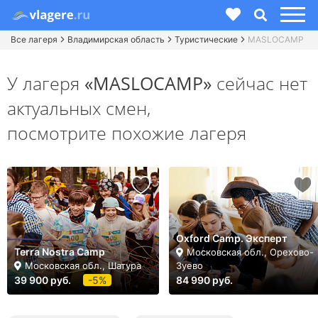
Все лагеря
Владимирская область
Туристические
MASLOCAMP
У лагеря
«MASLOCAMP»
сейчас нет
актуальных смен,
посмотрите похожие лагеря
Oxford Camp. Эксперт
Terra Nostra Camp
Московская обл., Орехово-
Московская обл., Шатура
Зуево
39 900 руб.
-5%
84 990 руб.