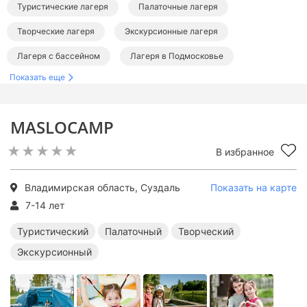
Туристические лагеря
Палаточные лагеря
Творческие лагеря
Экскурсионные лагеря
Лагеря с бассейном
Лагеря в Подмосковье
Показать еще
Лагеря во Владимирской области
Туристические лагеря в Подмосковье
MASLOCAMP
Палаточные лагеря в Подмосковье
В избранное
Творческие лагеря в Подмосковье
Экскурсионные лагеря в Подмосковье
Владимирская область, Суздаль
Показать на карте
Лагеря с бассейном в Подмосковье
7-14 лет
Туристический
Палаточный
Творческий
Экскурсионный