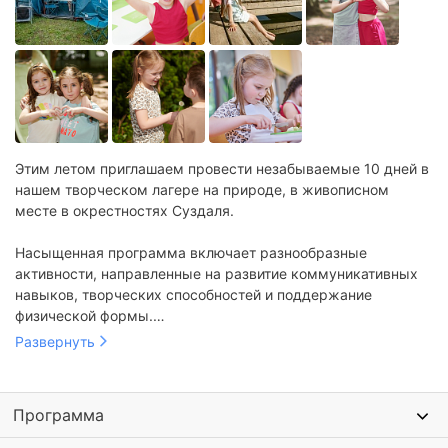
Этим летом приглашаем провести незабываемые 10 дней в
нашем творческом лагере на природе, в живописном
месте в окрестностях Суздаля.
Насыщенная программа включает разнообразные
активности, направленные на развитие коммуникативных
навыков, творческих способностей и поддержание
физической формы.
Развернуть
У ребят появятся новые друзья, они подготовят настоящую
выставку, смогут освоить плавание на сапах, узнают много
интересного через знакомство с удивительными
Программа
достопримечательностями древнего города.