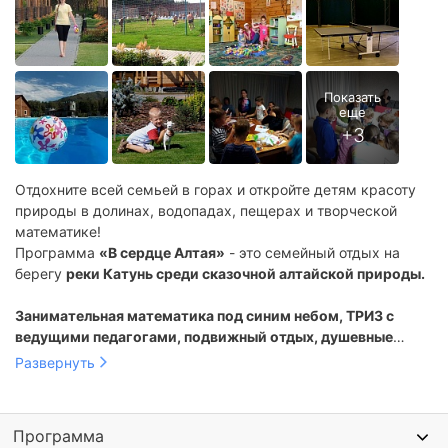
Отдохните всей семьей в горах и откройте детям красоту
природы в долинах, водопадах, пещерах и творческой
математике!
Программа
«В сердце Алтая»
- это семейный отдых на
берегу
реки Катунь среди сказочной алтайской природы.
Занимательная математика под синим небом, ТРИЗ с
ведущими педагогами, подвижный отдых, душевные
беседы у костра.
Вы будете общаться, хохотать, открывать
Развернуть
секреты заповедного Алтая, дышать целебным воздухом.
Вы забудете грохот города, его пыль и суету. И получите
Программа
детокс от гаджетов и душевную перезагрузку.