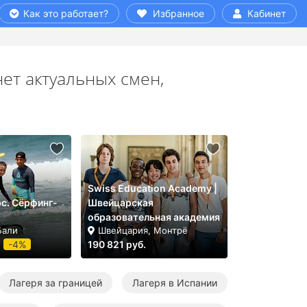
Как это работает?
Избранное
Кабинет
ет актуальных смен,
Swiss Education Academy |
с. Cёрфинг-
Швейцарская
образовательная академия
Бали
Швейцария, Монтрё
-4%
190 821 руб.
Лагеря за границей
Лагеря в Испании