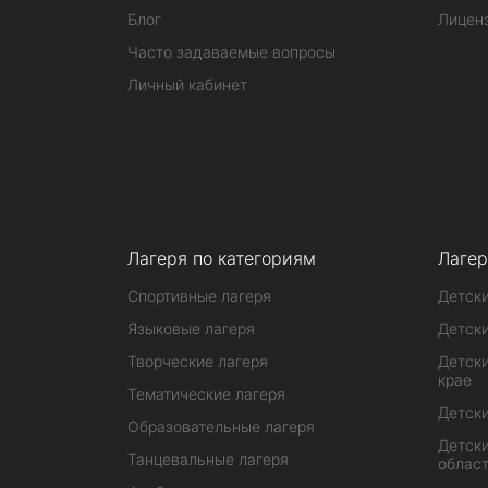
Блог
Лицен
Часто задаваемые вопросы
Личный кабинет
Лагеря по категориям
Лагер
Спортивные лагеря
Детски
Языковые лагеря
Детски
Творческие лагеря
Детски
крае
Тематические лагеря
Детски
Образовательные лагеря
Детски
Танцевальные лагеря
облас