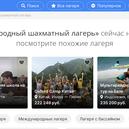
Поиск
Все лагеря
Популярное
шахматный лагерь
родный шахматный лагерь»
сейчас н
посмотрите похожие лагеря
няя школа на
Мультирайдер
Oxford Camp Китай
тур на Бали
ети
Китай, Инкоу — Пекин
Индонезия, 
222 249 руб.
235 200 руб.
еря
Международные лагеря
Лагеря с бассейном