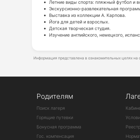
Летние виды спорта: пляжный футбол и во
Экскурсионно-развлекательная програм
Выставка из коллекции А. Карпова.
Йога для детей и взрослых.
Детская творческая студия.
Изучение английского, немецкого, испанс
Информация представлена в ознакомительных целях на о
Родителям
Лаг
Поиск лагеря
Кабине
Горящие путевки
Услов
Бонусная программа
Реестр
Гос. компенсация
Норма