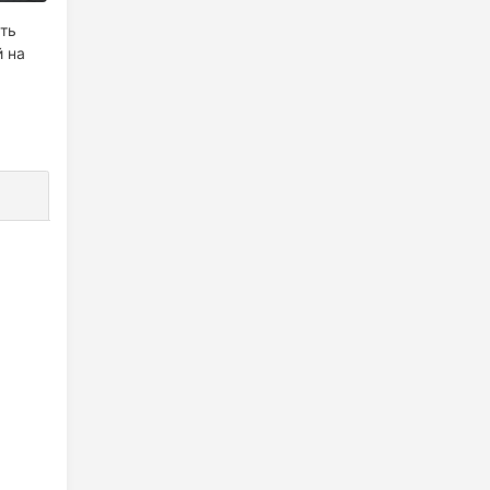
ять
й на