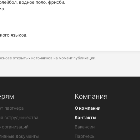
лейбол, водное поло, фрисби.
ма.
кого языков.
снове открытых источников на момент публикации.
ерям
Компания
т партнера
О компании
ия сотрудничества
Контакты
 организаций
Вакансии
тивные документы
Партнеры