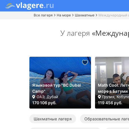
Все лагеря
На море
Шахматные
Международный 
У лагеря
«Междуна
Языковой тур "BC Dubai
Math Cool. Лет
Camp"
море в Батуми
ОАЭ, Дубай
Грузия, Кобул
170 106 руб.
119 456 руб.
Шахматные лагеря
Образовательные лаг