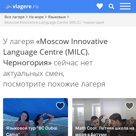
Все лагеря
На море
Языковые
Moscow Innovative Language Centre (MILC). Черногория
У лагеря
«Moscow Innovative
Language Centre (MILC).
Черногория»
сейчас нет
актуальных смен,
посмотрите похожие лагеря
Языковой тур "BC Dubai
Math Cool. Летняя школа на
Camp"
море в Батуми