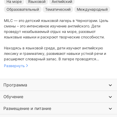
На море
Языковой
Английский
Образовательный
Тематический
Международный
MILC — это детский языковой лагерь в Черногории. Цель
смены – это интенсивное изучение английского. Дети
проведут незабываемый отдых на море, разовьют
языковые навыки и раскроют творческие способности.
Находясь в языковой среде, дети изучают английскую
лексику и грамматику, развивают навыки устной речи и
расширяют словарный запас. В лагере проводятся
анимационные мероприятия на пляже, командные игры и
Развернуть
квесты. Проходят курсы копирайтинга, фотосъемки,
актерского мастерства. Организуются развивающие и
спортивно-оздоровительные занятия.
Программа
Обучение
Размещение и питание