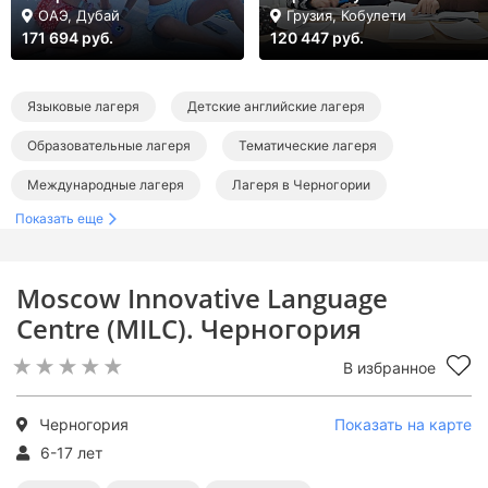
ОАЭ, Дубай
Грузия, Кобулети
171 694 руб.
120 447 руб.
Языковые лагеря
Детские английские лагеря
Образовательные лагеря
Тематические лагеря
Международные лагеря
Лагеря в Черногории
Показать еще
Лагеря за границей
Языковые лагеря за границей
Английские лагеря за границей
Moscow Innovative Language
Образовательные лагеря за границей
Centre (MILC). Черногория
Тематические лагеря за границей
В избранное
Международные лагеря за границей
Черногория
Показать на карте
6-17 лет