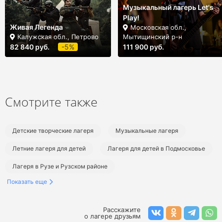
посещать индивидуальные занятия. Каждый юный
Музыкальный лагерь Let's
рокер сможет выступить на трёх концертах:
Play!
Живая Легенда
Акустическом, Open-Air под открытым небом и
Московская обл.,
Калужская обл., Петрово
Мытищинский р-н
Финальном.
82 840 руб.
-5%
111 900 руб.
Смотрите также
Детские творческие лагеря
Музыкальные лагеря
Летние лагеря для детей
Лагеря для детей в Подмосковье
Лагеря в Рузе и Рузском районе
Показать еще
Творческие лагеря в Подмосковье
Музыкальные лагеря в Подмосковье
Расскажите
о лагере друзьям
Летние лагеря в Подмосковье
Летние творческие лагеря