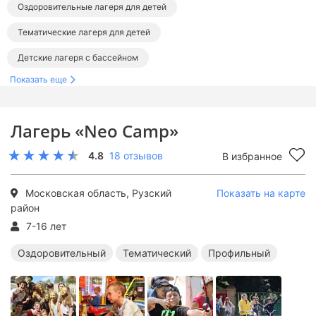
Оздоровительные лагеря для детей
Тематические лагеря для детей
Детские лагеря с бассейном
Показать еще
Лагеря для детей в Подмосковье
Лагеря в Рузе и Рузском районе
Лагерь «Neo Camp»
Оздоровительные лагеря в Подмосковье
4.8
18 отзывов
В избранное
Тематические лагеря в Подмосковье
Лагеря с бассейном в Подмосковье
Московская область, Рузский
Показать на карте
район
7-16 лет
Оздоровительный
Тематический
Профильный