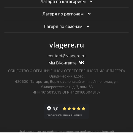
Лагеря по категориям
Лагеря по регионам
Лагеря по сезонам
vlagere.ru
contact@vlagere.ru
Мы ВКонтакте
ОБЩЕСТВО С ОГРАНИЧЕННОЙ ОТВЕТСТВЕННОСТЬЮ «ВЛАГЕРЕ»
Юридический адрес:
420500, Татарстан, Верхнеуслонский р-н, г. Иннополис, ул.
Университетская,
д. 7, пом. 68
ИНН 1615015613
ОГРН 1201600048187
Информация на сайте не является публичной офертой.