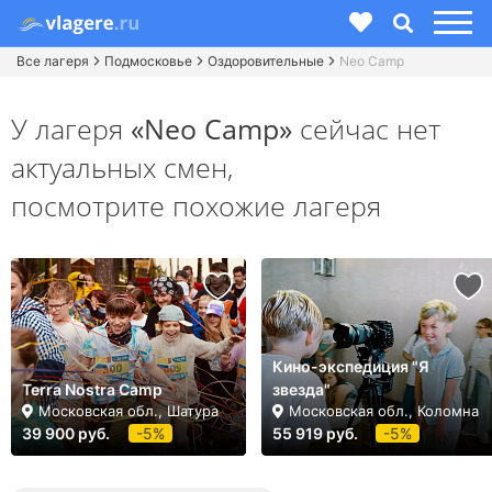
Все лагеря
Подмосковье
Оздоровительные
Neo Camp
У лагеря
«Neo Camp»
сейчас нет
актуальных смен,
посмотрите похожие лагеря
Кино-экспедиция "Я
Terra Nostra Camp
звезда"
Московская обл., Шатура
Московская обл., Коломна
39 900 руб.
-5%
55 919 руб.
-5%