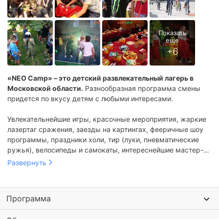
«NEO Camp» – это детский развлекательный лагерь в
Московской области.
Разнообразная программа смены
придется по вкусу детям с любыми интересами.
Увлекательнейшие игры, красочные мероприятия, жаркие
лазертаг сражения, заезды на картингах, фееричные шоу
программы, праздники холи, тир (луки, пневматические
ружья), велосипеды и самокаты, интереснейшие мастер-
классы – все это и многое-много другое ждет этим летом
Развернуть
наших ребят в самом прекрасном месте на земле – лагере
волшебных смен, крепкой дружбы, активного, творческого
и познавательного отдыха «NEO Camp».
Программа