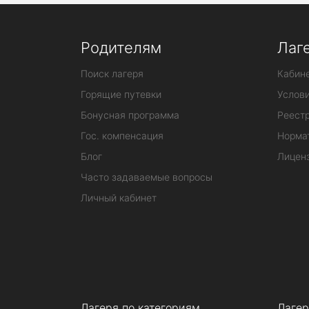
Родителям
Лаг
Поиск лагеря
Кабине
Горящие путевки
Услов
Бонусная программа
Реестр
Гос. компенсация
Норма
Блог
Лицен
Часто задаваемые вопросы
Личный кабинет
Лагеря по категориям
Лагер