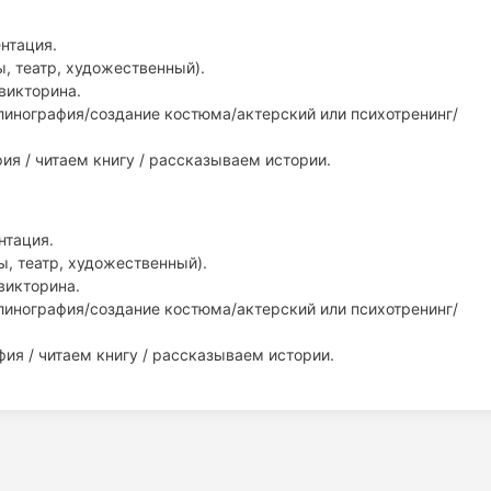
нтация.
, театр, художественный).
викторина.
линография/создание костюма/актерский или психотренинг/
ия / читаем книгу / рассказываем истории.
нтация.
, театр, художественный).
викторина.
линография/создание костюма/актерский или психотренинг/
фия / читаем книгу / рассказываем истории.