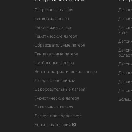
Спортивные лагеря
Детски
Языковые лагеря
Детски
Творческие лагеря
Детски
крае
Тематические лагеря
Детски
Образовательные лагеря
Детски
Танцевальные лагеря
облас
Футбольные лагеря
Детски
Военно-патриотические лагеря
Детски
Лагеря с бассейном
Детски
Оздоровительные лагеря
Детски
Туристические лагеря
Больш
Палаточные лагеря
Лагеря для подростков
Больше категорий