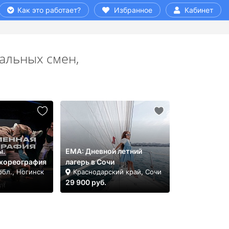
Как это работает?
Избранное
Кабинет
уальных смен,
ы.
ЕМА: Дневной летний
хореография
лагерь в Сочи
обл., Ногинск
Краснодарский край, Сочи
29 900 руб.