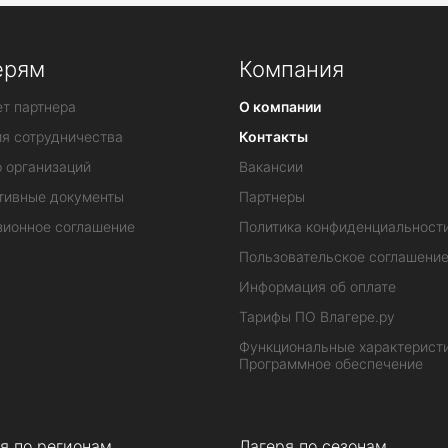
ерям
Компания
т партнера
О компании
ия сотрудничества
Контакты
 организаций
Вакансии
тивные документы
Партнеры
зионное соглашение
Политика конфиденциальност
Пользовательское соглашени
Информация об оплате
Тарифы ПО Влагере.ру
Функциональные характеристи
Программное обеспечение
я по регионам
Лагеря по сезонам