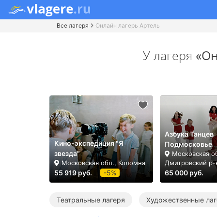
Все лагеря
Онлайн лагерь Артель
У лагеря
«Он
Азбука Танцев
Кино-экспедиция "Я
Подмосковье
звезда"
Московская об
Московская обл., Коломна
Дмитровский р-
55 919 руб.
-5%
65 000 руб.
Театральные лагеря
Художественные лаг