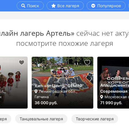
Поиск
Все лагеря
Популярное
лайн лагерь Артель»
сейчас нет акт
посмотрите похожие лагеря
Аплодисмент
Хип-хоп Центр "GEMINI"
Современная 
л.,
Ленинградская обл.,
н
Гатчина
Московская 
36 000 руб.
71 990 руб.
еря
Танцевальные лагеря
Творческие лагеря