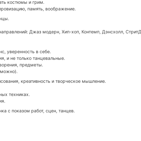
ать костюмы и грим.
провизацию, память, воображение.
нцы.
направлений: Джаз модерн, Хип-хоп, Контемп, Дэнсхолл, СтритД
нс, уверенность в себе.
я, и не только танцевальные.
ворения, предметы.
зможно).
сования, креативность и творческое мышление.
ных техниках.
ия.
ка с показом работ, сцен, танцев.