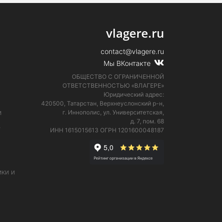
vlagere.ru
contact@vlagere.ru
Мы ВКонтакте
ОБЩЕСТВО С ОГРАНИЧЕННОЙ
ОТВЕТСТВЕННОСТЬЮ «ВЛАГЕРЕ»
Юридический адрес:
420500, Татарстан, Верхнеуслонский р-н,
и
г. Иннополис, ул. Университетская,
д. 7, пом. 68
е
ИНН 1615015613
ОГРН 1201600048187
ки и