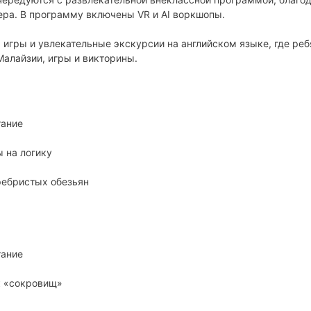
ера. В программу включены VR и AI воркшопы.
 игры и увлекательные экскурсии на английском языке, где реб
Малайзии, игры и викторины.
тание
 на логику
ребристых обезьян
тание
к «сокровищ»