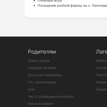
Пляжные игры
Посещение рыбной фермы на о. Лангкави
Родителям
Лаг
Поиск лагеря
Кабине
Горящие путевки
Услов
Бонусная программа
Реестр
Гос. компенсация
Норма
Блог
Лицен
Часто задаваемые вопросы
Личный кабинет