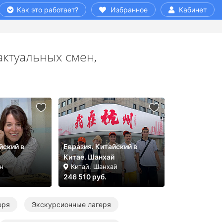
Как это работает?
Избранное
Кабинет
актуальных смен,
йский в
Евразия. Китайский в
Китае. Шанхай
н
Китай, Шанхай
246 510 руб.
еря
Экскурсионные лагеря