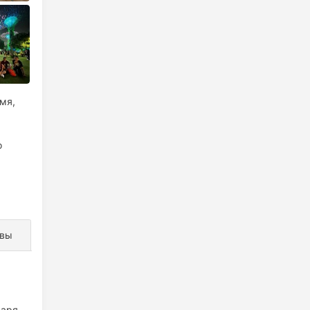
мя,
о
ывы
даря