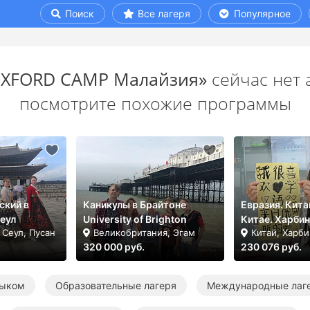
Поиск
Все лагеря
Популярное
XFORD CAMP Малайзия»
сейчас нет 
посмотрите похожие программы
ский в
Каникулы в Брайтоне
Евразия. Кита
еул
University of Brighton
Китае. Харбин
 Сеул, Пусан
Великобритания, Эгам
Китай, Харби
320 000 руб.
230 076 руб.
зыком
Образовательные лагеря
Международные лаг