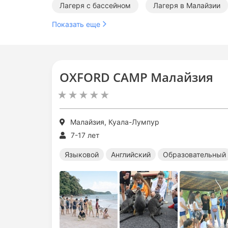
Лагеря с бассейном
Лагеря в Малайзии
Показать еще
Образовательные лагеря за границей
Меж
Лагеря с бассейном за границей
OXFORD CAMP Малайзия
Малайзия, Куала-Лумпур
7-17 лет
Языковой
Английский
Образовательный