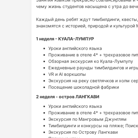
чему жизнь студентов насыщена с утра до веч
Каждый день ребят ждут тимбилдинги, квесты,
знакомятся с историей, природой и культурой 
1 неделя - КУАЛА-ЛУМПУР
Уроки английского языка
Проживание в отеле 4* + трехразовое пи
Обзорная экскурсия ко Куала-Лумпупу
Ежедневные раунды тимбилдингов и игры
VR и AI воркшопы
Экскурсия на реку светлячков и холм се
Посещение шоколадной фабрики
2 неделя - остров ЛАНГКАВИ
Уроки английского языка
Проживание в отеле 4* + трехразовое пи
Экскурсия по Мангровым Джунглям
Тимбилдинги и конкурсы на пляже; Поис
Экскурсия по Острову Лангкави