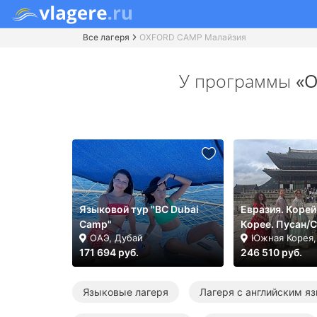
Все лагеря
OXFORD CAMP Малайзия
У программы
«O
Языковой тур "BC Dubai
Евразия. Корей
Camp"
Корее. Пусан/С
ОАЭ, Дубай
Южная Корея,
171 694 руб.
246 510 руб.
Языковые лагеря
Лагеря с английским я