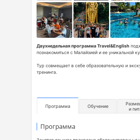
Двухнедельная программа Travel&English
подх
познакомиться с Малайзией и ее уникальной ку
Тур совмещает в себе образовательную и экс
тренинга.
Разме
Программа
Обучение
и пи
Программа
Занятия языком прекрасно сбалансированы и 