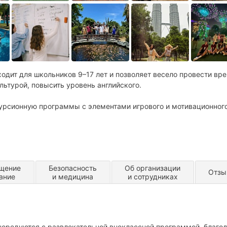
одит для школьников 9–17 лет и позволяет весело провести вре
льтурой, повысить уровень английского.
курсионную программы с элементами игрового и мотивационног
щение
Безопасность
Об организации
Отз
тание
и медицина
и сотрудниках
чередуются с развлекательной внеклассной программой, благо