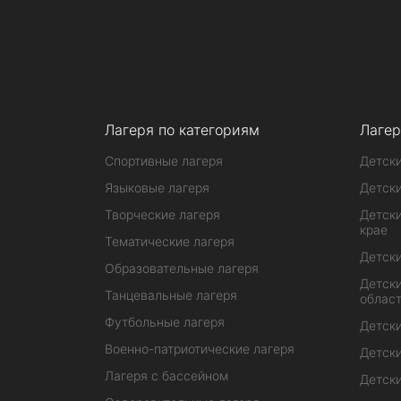
Лагеря по категориям
Лагер
Спортивные лагеря
Детски
Языковые лагеря
Детски
Творческие лагеря
Детски
крае
Тематические лагеря
Детски
Образовательные лагеря
Детски
Танцевальные лагеря
облас
Футбольные лагеря
Детски
Военно-патриотические лагеря
Детски
Лагеря с бассейном
Детски