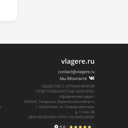
vlagere.ru
contact@vlagere.ru
Мы ВКонтакте
ОБЩЕСТВО С ОГРАНИЧЕННОЙ
ОТВЕТСТВЕННОСТЬЮ «ВЛАГЕРЕ»
Юридический адрес:
420500, Татарстан, Верхнеуслонский р-н,
и
г. Иннополис, ул. Университетская,
д. 7, пом. 68
е
ИНН 1615015613
ОГРН 1201600048187