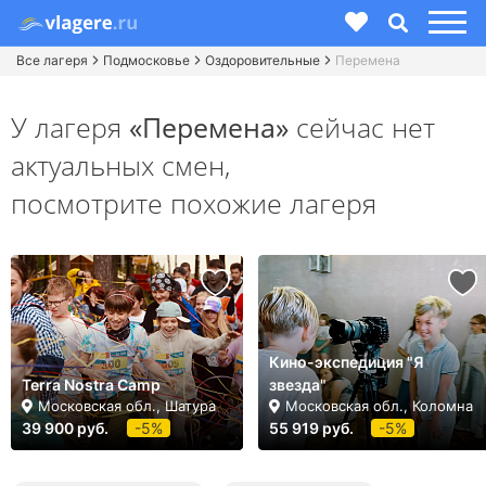
Все лагеря
Подмосковье
Оздоровительные
Перемена
У лагеря
«Перемена»
сейчас нет
актуальных смен,
посмотрите похожие лагеря
Кино-экспедиция "Я
Terra Nostra Camp
звезда"
Московская обл., Шатура
Московская обл., Коломна
39 900 руб.
-5%
55 919 руб.
-5%