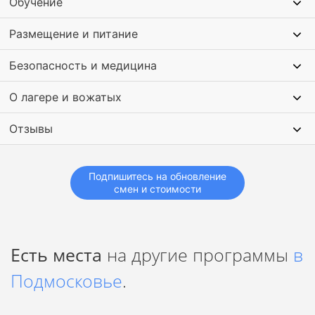
Обучение
увлекательной программой.
Для детей мы отобрали только
добрый и чуткий
Размещение и питание
высококвалифицированный персонал.
Увлекательная программа и новые друзья
– это то, что
Безопасность и медицина
нужно ребенку для полноценного отдыха. После наших
смен ребенок станет самостоятельным и ответственным,
О лагере и вожатых
что не может не радовать родителей.
Отзывы
Подпишитесь на обновление
смен и стоимости
Есть места
на другие программы
в
Подмосковье
.