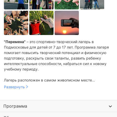
"Перемена"
– это спортивно-творческий лагерь в
Подмосковье для детей от 7 до 17 лет. Программа лагеря
помогает повысить творческий потенциал и физическую
подготовку, раскрыть свои таланты, развить ребенку
интеллектуальные способности, набраться сил к новому
учебному периоду.
Лагерь расположен в самом живописном месте
Подмосковья в Коломенском районе, где созданы самые
Развернуть
лучшие условия для отдыха ребенка: современная
инфраструктура, уютные 3-местные номера со всеми
удобствами, SPA центр, спортивные и игровые площадки,
Программа
удобные аудитории, вкусное и полезное пятиразовое
питание. Здесь ребенок поистине насладится комфортом и