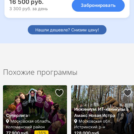
16 500 руб.
Забронировать
3 300 руб. за день
Нашли дешевле? Снизим цену!
Похожие программы
Инжиниум. ИТ-каникулы в
Суперлига
Амакс Новая Истра
Московская область,
Московская обл.,
Коломенский район
Истринский р-н
77 900 руб.
-16%
128 000 руб.