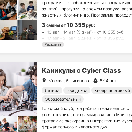
программы по робототехнике и программиров
занятий - прогулки на свежем воздухе, разв
животных, блогинг и др. Программа проходи
3
10 355
смены
от
руб
:
10 авг - 14 авг (5 дней) - от 10 355 руб.
17 авг - 21 авг (5 дней) - от 10 355 руб.
24 авг - 28 авг (5 дней) - от 10 355 руб.
Раскрыть
Каникулы с Cyber Class
Москва, 5 филиалов
5-14 лет
Летний
Городской
Киберспортивный
Образовательный
Городской клуб, где ребята познакомятся с 
робототехника, программирование в Майнкр
программе экскурсии в интерактивные музеи
формат полного и неполного дня.