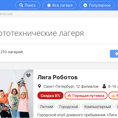
Поиск
Все лагеря
Популярное
нические
ототехнические лагеря
210 лагерей:
Лига Роботов
Санкт-Петербург, 12 филиалов
6-14 
Скидка 8%
Горящая путевка
Летний
Городской
Компьютерный
Городской клуб дневного пребывания «Лига