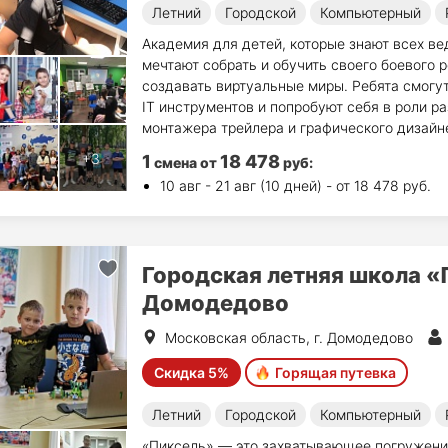
Летний
Городской
Компьютерный
Академия для детей, которые знают всех ве
мечтают собрать и обучить своего боевого р
создавать виртуальные миры. Ребята смогу
IT инструментов и попробуют себя в роли р
монтажера трейлера и графического дизайне
1
18 478
смена
от
руб
:
10 авг - 21 авг (10 дней) - от 18 478 руб.
Городская летняя школа 
Домодедово
Московская область, г. Домодедово
Скидка 5%
Горящая путевка
Летний
Городской
Компьютерный
«Пиксель» — это захватывающее погружение