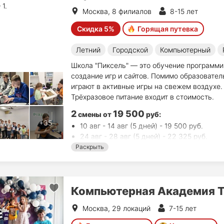
Москва, 8 филиалов
8-15 лет
Скидка 5%
Горящая путевка
Летний
Городской
Компьютерный
Школа "Пиксель" — это обучение программи
создание игр и сайтов. Помимо образовател
играют в активные игры на свежем воздухе. 
Трёхразовое питание входит в стоимость.
2
19 500
смены
от
руб
:
10 авг - 14 авг (5 дней) - 19 500 руб.
24 авг - 28 авг (5 дней) - 22 325 руб.
Раскрыть
Компьютерная Академия 
Москва, 29 локаций
7-15 лет