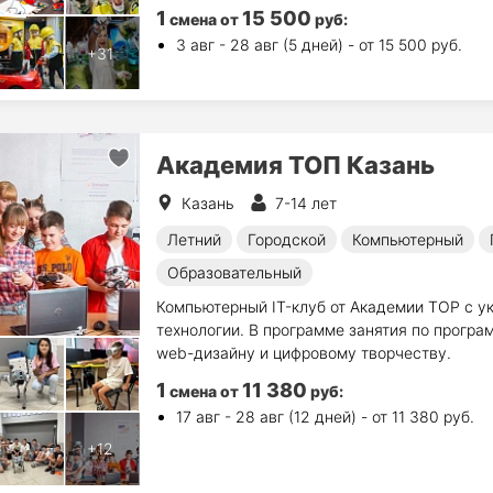
1
15 500
смена
от
руб
:
3 авг - 28 авг (5 дней) - от 15 500 руб.
Академия ТОП Казань
Казань
7-14 лет
Летний
Городской
Компьютерный
Образовательный
Компьютерный IT-клуб от Академии ТОР с у
технологии. В программе занятия по прогр
web-дизайну и цифровому творчеству.
1
11 380
смена
от
руб
:
17 авг - 28 авг (12 дней) - от 11 380 руб.