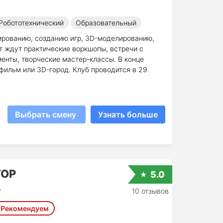
Робототехнический
Образовательный
мированию, созданию игр, 3D-моделированию,
т ждут практические воркшопы, встречи с
менты, творческие мастер-классы. В конце
 фильм или 3D-город. Клуб проводится в 29
Выбрать смену
Узнать больше
ТОР
5.0
т
10 отзывов
Рекомендуем