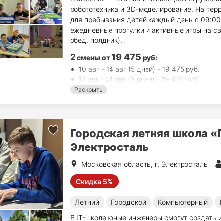
робототехника и 3D-моделирование. На тер
для пребывания детей каждый день с 09:00
ежедневные прогулки и активные игры на св
обед, полдник).
2
19 475
смены
от
руб
:
10 авг - 14 авг (5 дней) - 19 475 руб.
17 авг - 21 авг (5 дней) - 19 475 руб.
Раскрыть
Городская летняя школа 
Электросталь
Московская область, г. Электросталь
Скидка 5%
Летний
Городской
Компьютерный
В IT-школе юные инженеры смогут создать и