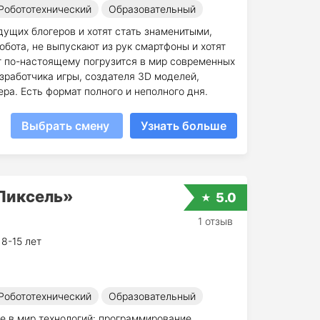
Робототехнический
Образовательный
дущих блогеров и хотят стать знаменитыми,
обота, не выпускают из рук смартфоны и хотят
т по-настоящему погрузится в мир современных
азработчика игры, создателя 3D моделей,
ра. Есть формат полного и неполного дня.
Выбрать смену
Узнать больше
«Пиксель»
5.0
1 отзыв
8-15 лет
Робототехнический
Образовательный
 в мир технологий: программирование,