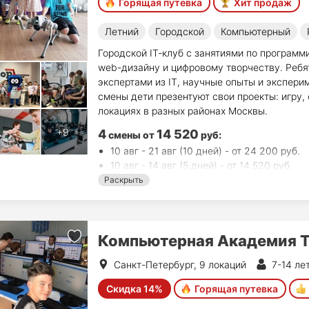
Горящая путевка
Хит продаж
Летний
Городской
Компьютерный
Городской IT‑клуб c занятиями по програм
web-дизайну и цифровому творчеству. Ребя
экспертами из IT, научные опыты и экспери
смены дети презентуют свои проекты: игру,
локациях в разных районах Москвы.
4
14 520
смены
от
руб
:
10 авг - 21 авг (10 дней) - от 24 200 руб.
10 авг - 14 авг (5 дней) - от 14 520 руб.
17 авг - 21 авг (5 дней) - от 14 520 руб.
Раскрыть
24 авг - 28 авг (5 дней) - от 14 520 руб.
Компьютерная Академия 
Санкт-Петербург, 9 локаций
7-14 ле
Скидка 14%
Горящая путевка